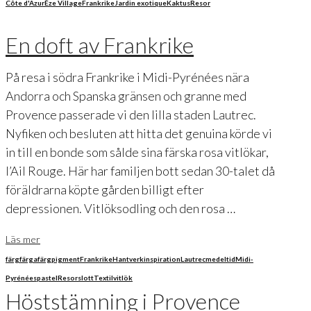
Côte d'Azur
Èze Village
Frankrike
Jardin exotique
Kaktus
Resor
En doft av Frankrike
På resa i södra Frankrike i Midi-Pyrénées nära
Andorra och Spanska gränsen och granne med
Provence passerade vi den lilla staden Lautrec.
Nyfiken och besluten att hitta det genuina körde vi
in till en bonde som sålde sina färska rosa vitlökar,
l’Ail Rouge. Här har familjen bott sedan 30-talet då
föräldrarna köpte gården billigt efter
depressionen. Vitlöksodling och den rosa …
Läs mer
färg
färga
färgpigment
Frankrike
Hantverk
inspiration
Lautrec
medeltid
Midi-
Pyrénées
pastel
Resor
slott
Textil
vitlök
Höststämning i Provence