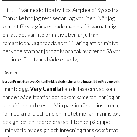
Hit till i vår medeltida by, Fox-Amphoux i Sydöstra
Frankrike har jag rest sedan jag var liten. När jag
kom hit första gången hade mamma förvarnat mig
om att det var lite primitivt, byn är ju från
romartiden. Jag trodde som 11-åring att primitivt
betydde stampat jordgolv och tak av grenar. Så var
det inte. Det fanns både el, golv, …
Läs mer
bergen
Frankrike
havet
Kyrkan
Kyrkklocka
lunch
marknad
mat
middag
Provence
vin
I min blogg,
Very Camilla
kan du läsa om vad som
händer både framför och bakom kameran, när jag är
ute på jobb och resor. Min passion är att inspirera,
förmedla i ord och bild om mötet mellan människor,
design och entreprenörskap, lite mer på djupet.
I min värld av design och inredning finns också mat