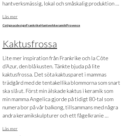
hantverksmässig, lokal och småskalig produktion …
Läs mer
Cotignac
design
Frankrike
Hantverk
keramik
Provence
Kaktusfrossa
Lite mer inspiration från Frankrike och la Côte
d’Azur, den blå kusten. Tänkte bjuda på lite
kaktusfrossa. Det söta kaktusparet i mammas
trädgård med de tentakellika blommorna som snart
ska slå ut. Först min älskade kaktus i keramik som
min mamma Angelica gjorde på tidigt 80-tal som
numera bor på vår balkong, tillsammans med några
andra keramikskulpturer och ett fågelkranie …
Läs mer