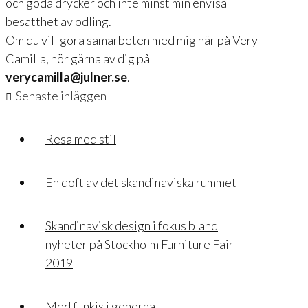
och goda drycker och inte minst min envisa
besatthet av odling.
Om du vill göra samarbeten med mig här på Very
Camilla, hör gärna av dig på
verycamilla@julner.se
.
Senaste inläggen
Resa med stil
En doft av det skandinaviska rummet
Skandinavisk design i fokus bland
nyheter på Stockholm Furniture Fair
2019
Med funkis i generna