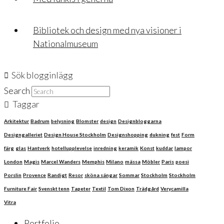
Bibliotek och design med nya visioner i
Nationalmuseum
Sök blogginlägg
Search
Taggar
Arkitektur
Badrum
belysning
Blomster
design
Designbloggarna
Designgalleriet
Design House Stockholm
Designshopping
dukning
fest
Form
färg
glas
Hantverk
hotellupplevelse
inredning
keramik
Konst
kuddar
lampor
London
Magis
Marcel Wanders
Memphis
Milano
mässa
Möbler
Paris
poesi
Porslin
Provence
Randigt
Resor
sköna sängar
Sommar
Stockholm
Stockholm
Furniture Fair
Svenskt tenn
Tapeter
Textil
Tom Dixon
Trädgård
Verycamilla
Vitra
Portfolio