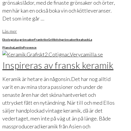
grönsakslådor, med de finaste grönsaker och örter,
men här kan en också boka vin och köttleveranser.
Det som inte går …
Läs mer
Ekologiska grönsaker
Frankrike
Grillbitch
grönsaker
Ikeahack
La
Plancha
Lantliv
Provence
Inspireras av fransk keramik
Keramik är hetare än någonsin.Det har nog alltid
varit en av mina stora passioner och under de
senaste åren har det sköna hantverket och
uttrycket fått en nytändning. När till och med Ellos
säljer handplockad vintage keramik, då är det
vedertaget, men inte på väg ut än på länge. Både
massproducerad keramik från Asien och