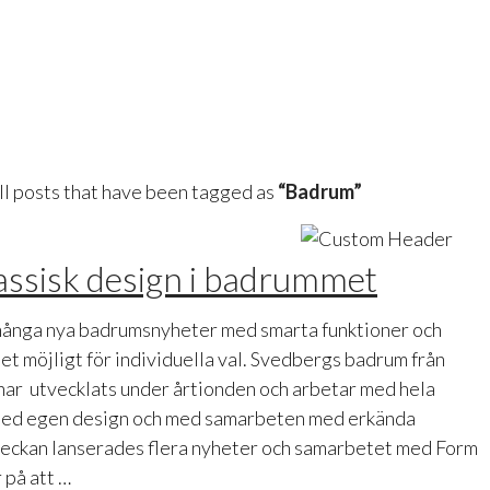
 all posts that have been tagged as
“Badrum”
assisk design i badrummet
 många nya badrumsnyheter med smarta funktioner och
t möjligt för individuella val. Svedbergs badrum från
har utvecklats under årtionden och arbetar med hela
med egen design och med samarbeten med erkända
ckan lanserades flera nyheter och samarbetet med Form
 på att …