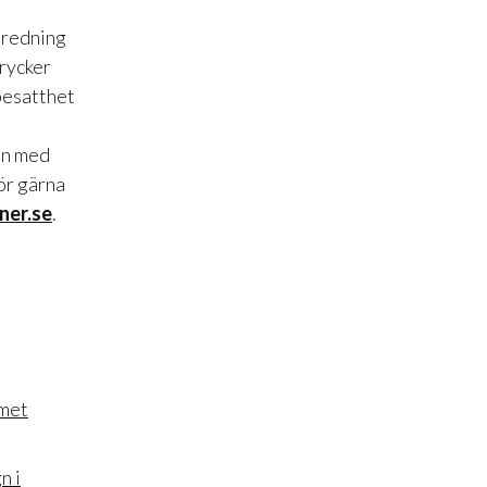
inredning
drycker
besatthet
en med
ör gärna
ner.se
.
mmet
n i