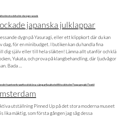
ckholm
stockholm design week
ockade japanska julklappar
essande dygn på Yasuragi, eller ett klippkort där du kan
 dag, för en minibudget. I butiken kan du handla fina
 dig själv eller till hela släkten! Lämna allt utanför och klä
ocken, Yukata, och prova på klangbehandling, där ljudvågor
ssan. Bada …
anskt hantverk
rawfood
sköna sängar
Spahotell
Stockholm
Teppanyaki
Textil
Amsterdam
tiva utställning Pinned Up på det stora moderna museet
s lika mäktig, som första gången jag såg dessa