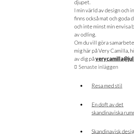
djupet.
I min värld av design och 
finns också mat och goda 
och inte minst min envisa 
av odling.
Om du vill göra samarbet
mig här på Very Camilla, h
av dig på
verycamilla@jul
Senaste inläggen
Resa med stil
En doft av det
skandinaviska ru
Skandinavisk desig