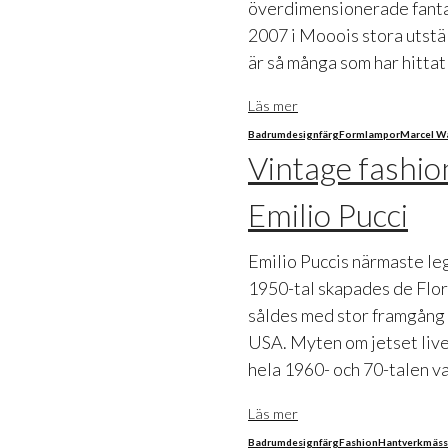
överdimensionerade fantas
2007 i Mooois stora utställ
är så många som har hittat
Läs mer
Badrum
design
färg
Form
lampor
Marcel W
Vintage fashio
Emilio Pucci
Emilio Puccis närmaste leg
1950-tal skapades de Flor
såldes med stor framgång 
USA. Myten om jetset liv
hela 1960- och 70-talen v
Läs mer
Badrum
design
färg
Fashion
Hantverk
mäss