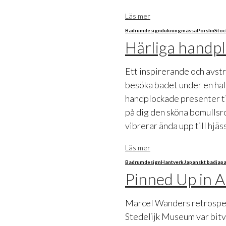
Läs mer
Badrum
design
dukning
mässa
Porslin
Sto
Härliga handpl
Ett inspirerande och avstr
besöka badet under en halv
handplockade presenter till
på dig den sköna bomullsr
vibrerar ända upp till hjä
Läs mer
Badrum
design
Hantverk
Japanskt bad
jap
Pinned Up in 
Marcel Wanders retrospek
Stedelijk Museum var bitvi