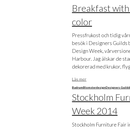
Breakfast with
color
Pressfrukost och tidig vå
besök i Designers Guilds 
Design Week, vårversionen
Harbour. Jag älskar de st
dekorerad med krukor, fly
Läs mer
Badrum
Blomster
design
Designers Guild
d
Stockholm Fur
Week 2014
Stockholm Furniture Fair i