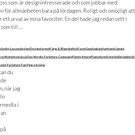
 oss som är designintresserade och som jobbar med
n för allmänheten bara på lördagen. Roligt och omöjligt at
ett urval av mina favoriter. En del hade jag redan sett i
som till …
olon
by Lassen
design
Designtorget
Färg & Blanche
fest
Form
Gemla
glas
Hantverk
Jangir
uca Nichetto
mässa
One Nordic Furniture Company
Petite friture
Planoform
Scherlin
Skrädderi
S
olm Furniture Fair
Ygg og Lyng
kan du
åde
, när jag
Min
örmedla i
lan
 på