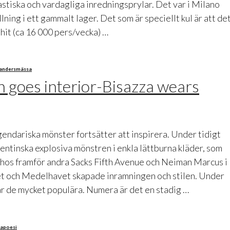
tiska och vardagliga inredningsprylar. Det var i Milano
ning i ett gammalt lager. Det som är speciellt kul är att de
 hit (ca 16 000 pers/vecka) …
anders
mässa
n goes interior-Bisazza wears
endariska mönster fortsätter att inspirera. Under tidigt
entinska explosiva mönstren i enkla lättburna kläder, som
hos framför andra Sacks Fifth Avenue och Neiman Marcus i
et och Medelhavet skapade inramningen och stilen. Under
ar de mycket populära. Numera är det en stadig …
a
poesi