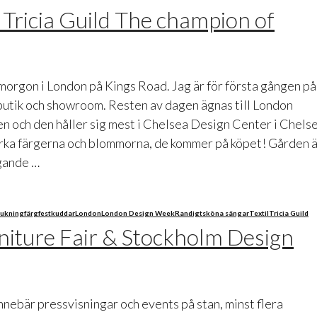
 Tricia Guild The champion of
rmorgon i London på Kings Road. Jag är för första gången på
butik och showroom. Resten av dagen ägnas till London
 och den håller sig mest i Chelsea Design Center i Chels
arka färgerna och blommorna, de kommer på köpet! Gården 
gande …
ukning
färg
fest
kuddar
London
London Design Week
Randigt
sköna sängar
Textil
Tricia Guild
niture Fair & Stockholm Design
nnebär pressvisningar och events på stan, minst flera