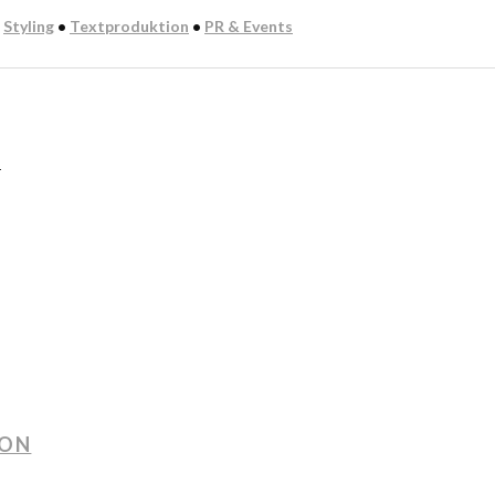
:
Styling
•
Textproduktion
•
PR & Events
n
ION