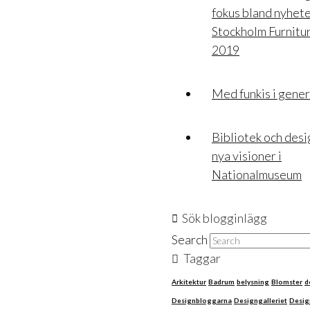
fokus bland nyhete
Stockholm Furnitur
2019
Med funkis i gene
Bibliotek och des
nya visioner i
Nationalmuseum
Sök blogginlägg
Search
Taggar
Arkitektur
Badrum
belysning
Blomster
d
Designbloggarna
Designgalleriet
Desig