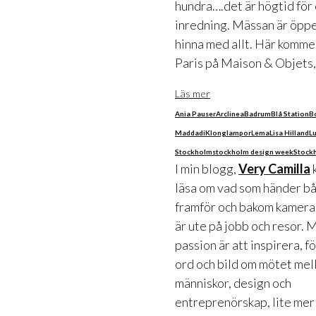
hundra….det är högtid för
inredning. Mässan är öppe
hinna med allt. Här kommer 
Paris på Maison & Objets, 
Läs mer
Ania Pauser
Arclinea
Badrum
Blå Station
B
Maddadi
Klong
lampor
Lema
Lisa Hilland
L
Stockholm
stockholm design week
Stockh
I min blogg,
Very Camilla
läsa om vad som händer b
framför och bakom kameran
är ute på jobb och resor. 
passion är att inspirera, f
ord och bild om mötet mel
människor, design och
entreprenörskap, lite mer