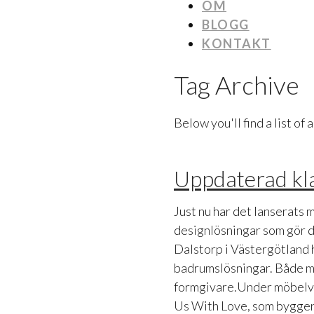
OM
BLOGG
KONTAKT
Tag Archive
Below you'll find a list of
Uppdaterad kl
Just nu har det lanserats
designlösningar som gör de
Dalstorp i Västergötland 
badrumslösningar. Både 
formgivare.Under möbelve
Us With Love, som bygger