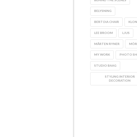
BELYSNING
BERTOIA CHAIR
KLO
LEE BROOM
LJUS
MÅRTEN RYNER
MÖR
MY WORK
PHOTO S
STUDIO BAAG
STYLING INTERIOR
DECORATION