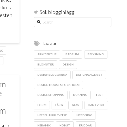
 kolla
Sök blogginlägg
Festen
Search
Taggar
RK
ARKITEKTUR
BADRUM
BELYSNING
BLOMSTER
DESIGN
DESIGNBLOGGARNA
DESIGNGALLERIET
lm
DESIGN HOUSE STOCKHOLM
e
DESIGNSHOPPING
DUKNING
FEST
FORM
FÄRG
GLAS
HANTVERK
lm
HOTELLUPPLEVELSE
INREDNING
KERAMIK
KONST
KUDDAR