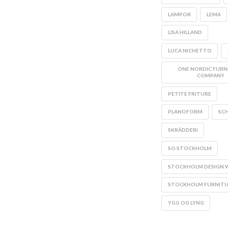
LAMPOR
LEMA
LISA HILLAND
LUCA NICHETTO
ONE NORDIC FURN
COMPANY
PETITE FRITURE
PLANOFORM
SCH
SKRÄDDERI
SO STOCKHOLM
STOCKHOLM DESIGN 
STOCKHOLM FURNITUR
YGG OG LYNG