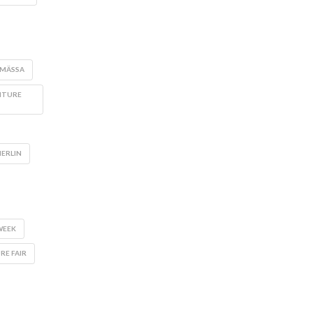
MÄSSA
ITURE
ERLIN
WEEK
E FAIR