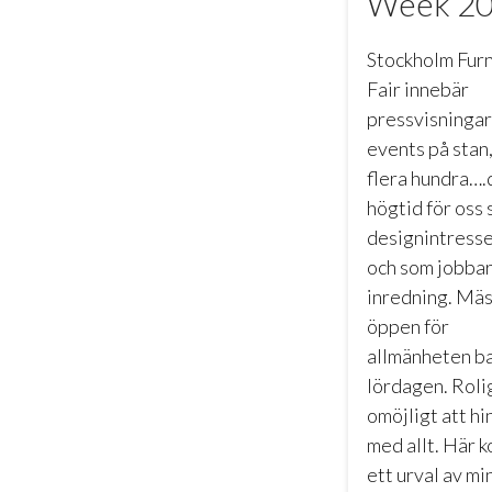
Week 2
Stockholm Furn
Fair innebär
pressvisningar
events på stan,
flera hundra….
högtid för oss
designintress
och som jobba
inredning. Mäs
öppen för
allmänheten ba
lördagen. Roli
omöjligt att hi
med allt. Här 
ett urval av mi