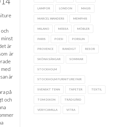
014
LAMPOR
LONDON
MAGIS
iture
MARCEL WANDERS
MEMPHIS
MILANO
MÄSSA
MÖBLER
 och
 minst
PARIS
POESI
PORSLIN
det är
PROVENCE
RANDIGT
RESOR
 som är
SKÖNA SÄNGAR
SOMMAR
erade
r med
STOCKHOLM
san är
STOCKHOLM FURNITURE FAIR
SVENSKT TENN
TAPETER
TEXTIL
ra på
gt och
TOM DIXON
TRÄDGÅRD
nna
VERYCAMILLA
VITRA
kommer
na