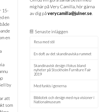
mig här på Very Camilla, hör gärna
r 15-
av dig på
verycamilla@julner.se
.
ed en
 både
pande
Senaste inläggen
om en
Resa med stil
a
En doft av det skandinaviska rummet
nia
Skandinavisk design i fokus bland
nyheter på Stockholm Furniture Fair
annu
2019
åp
ell by
Med funkis i generna
r att
Bibliotek och design med nya visioner i
Nationalmuseum
ukt som
fikne,