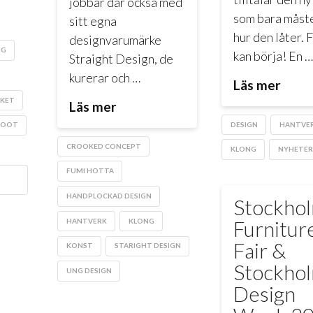
jobbar där också med
som bara måste
sitt egna
hur den låter. 
designvarumärke
NG
kan börja! En …
Straight Design, de
kurerar och …
Läs mer
KET
Läs mer
DESIGN
HANTVE
HOOT
CROOKED CONCEPT
KLONG
NYHETER
FUMI HOTTA
HANDPLOCKAD DESIGN
Stockho
Furnitur
HANTVERK
KLONG
Fair &
KONST
STARIGHT DESIGN
Stockho
UNG DESIGN
Design