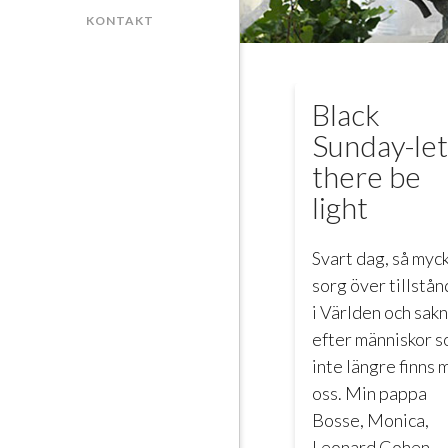
KONTAKT
Black
Sunday-let
there be
light
Svart dag, så myc
sorg över tillstån
i Världen och sak
efter människor 
inte längre finns 
oss. Min pappa
Bosse, Monica,
Leonard Cohen,