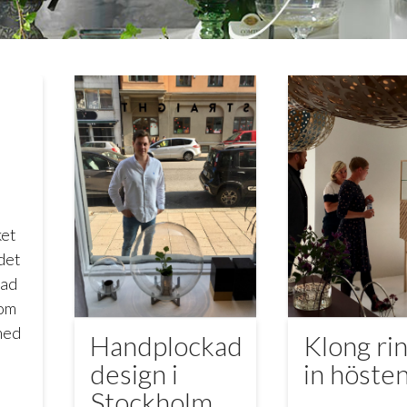
ket
det
nad
som
med
Handplockad
Klong ri
design i
in höste
Stockholm