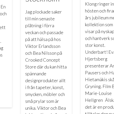
Klong ringer in
 En
hösten och fira
Jag plockade saker
 och
års jubileum m
till min senaste
kollektion som
plåtning i förra
ett
visar på nyska
veckan och passade
och hantverk s
på att hälsa på hos
.
stor konst.
Viktor Erlandsson
ag
Underbart! Ev
och Bea Nilsson på
ns
Hjertsberg
Crooked Concept
presenterar A
Store där du kan hitta
Pausers och H
spännande
Hietamäkis sk
designprodukter allt
Gryning. Film B
i från tapeter, konst,
Marie-Louise
smycken, möbler och
Hellgren Älska
små prylar som är
det är en prod
unika. Viktor och Bea
tilltalar den ny