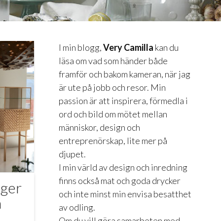
I min blogg,
Very Camilla
kan du
läsa om vad som händer både
framför och bakom kameran, när jag
är ute på jobb och resor. Min
passion är att inspirera, förmedla i
ord och bild om mötet mellan
människor, design och
entreprenörskap, lite mer på
djupet.
I min värld av design och inredning
finns också mat och goda drycker
nger
och inte minst min envisa besatthet
n
av odling.
Om du vill göra samarbeten med