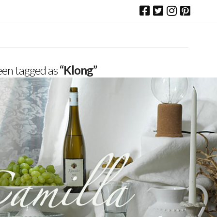
 been tagged as
“Klong”