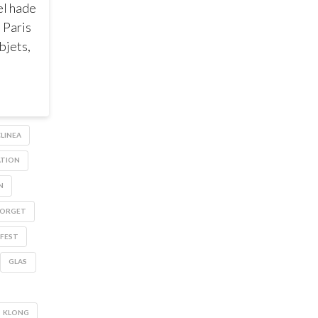
el hade
i Paris
bjets,
LINEA
ATION
N
TORGET
FEST
GLAS
KLONG