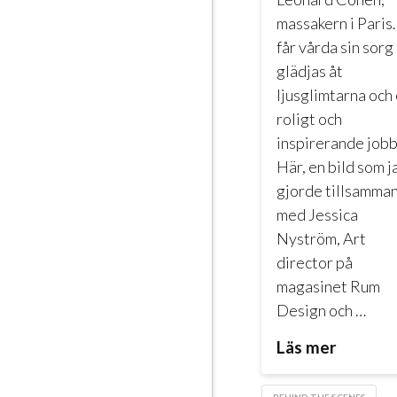
massakern i Paris.
får vårda sin sorg
glädjas åt
ljusglimtarna och 
roligt och
inspirerande jobb
Här, en bild som j
gjorde tillsamma
med Jessica
Nyström, Art
director på
magasinet Rum
Design och …
Läs mer
BEHIND THE SCENES