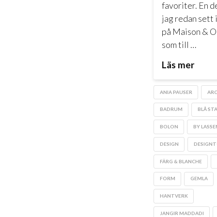
favoriter. En d
jag redan sett 
på Maison & O
som till …
Läs mer
ANIA PAUSER
ARC
BADRUM
BLÅ ST
BOLON
BY LASSE
DESIGN
DESIGN
FÄRG & BLANCHE
FORM
GEMLA
HANTVERK
JANGIR MADDADI