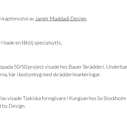
h kaptensstol av
Jangir Maddadi Design
.
 hade en fåtölj specialsytts.
spada 50/50 project visade hos Bauer Skrädderi. Underba
na, här i kostymtyg med skrädderimarkeringar.
as visade Tjekiska formgivare i Kungsan hos So Stockholm
t by Design.