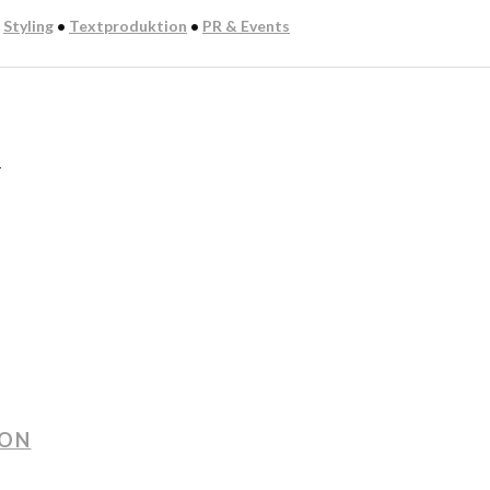
:
Styling
•
Textproduktion
•
PR & Events
n
ION