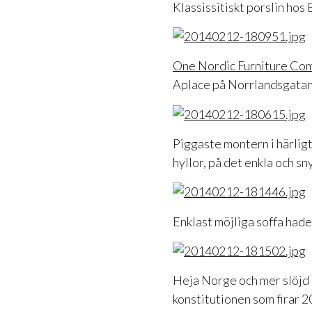
Klassissitiskt porslin hos 
One Nordic Furniture Co
Aplace på Norrlandsgatan
Piggaste montern i härlig
hyllor, på det enkla och sn
Enklast möjliga soffa hade
Heja Norge och mer slöjd å
konstitutionen som firar 