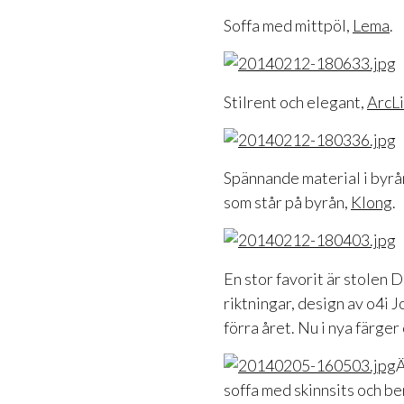
Soffa med mittpöl,
Lema
.
Stilrent och elegant,
ArcL
Spännande material i byrån
som står på byrån,
Klong
.
En stor favorit är stolen D
riktningar, design av o4i 
förra året. Nu i nya färge
Ä
soffa med skinnsits och ben