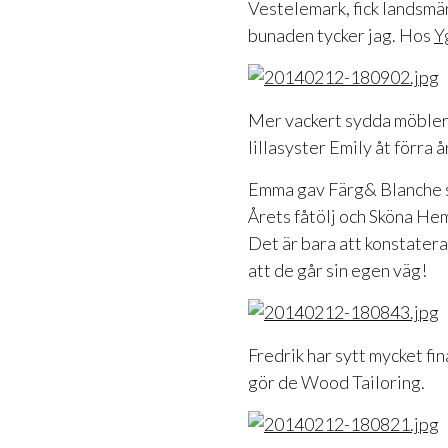
Vestelemark, fick landsmänn
bunaden tycker jag. Hos
Y
Mer vackert sydda möbler
lillasyster Emily åt förra
Emma gav Färg& Blanche s
Årets fåtölj och Sköna He
Det är bara att konstater
att de går sin egen väg!
Fredrik har sytt mycket fi
gör de Wood Tailoring.