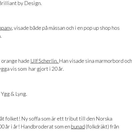
Brilliant by Design.
mpany
, visade både på mässan och i en pop up shop hos
.
t orange hade
Ulf Scherlin.
Han visade sina marmorbord oc
ygga vis som har gjort i 20 år.
 Ygg & Lyng.
t folket! Ny soffa som är ett tribut till den Norska
200 år i år! Handbroderat som en
bunad
(folkdräkt) från