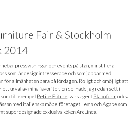
rniture Fair & Stockholm
k 2014
nnebär pressvisningar och events på stan, minst flera
 oss som är designintresserade och som jobbar med
n för allmänheten bara på lördagen. Roligt och omöjligt at
ett urval av mina favoriter. En del hade jag redan sett i
 som till exempel
Petite Friture
, vars agent
Planoform
ocks
mässan med italienska möbelföretaget Lema och Agape som
amt superdesignade exklusiva köken ArcLinea.