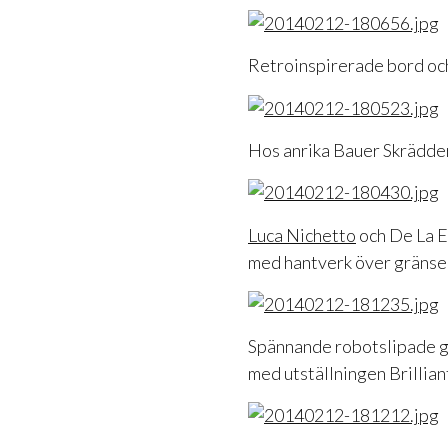
Retroinspirerade bord oc
Hos anrika Bauer Skrädderi
Luca Nichetto
och De La E
med hantverk över gränser
Spännande robotslipade gl
med utställningen Brillian