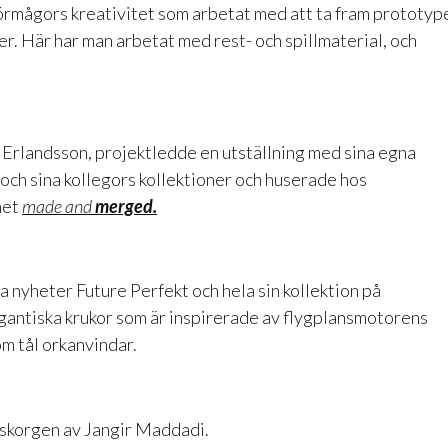
örmågors kreativitet som arbetat med att ta fram prototyp
r. Här har man arbetat med rest- och spillmaterial, och
 Erlandsson, projektledde en utställning med sina egna
 och sina kollegors kollektioner och huserade hos
net
made and
merged.
a nyheter Future Perfekt och hela sin kollektion på
gantiska krukor som är inspirerade av flygplansmotorens
om tål orkanvindar.
skorgen av Jangir Maddadi.