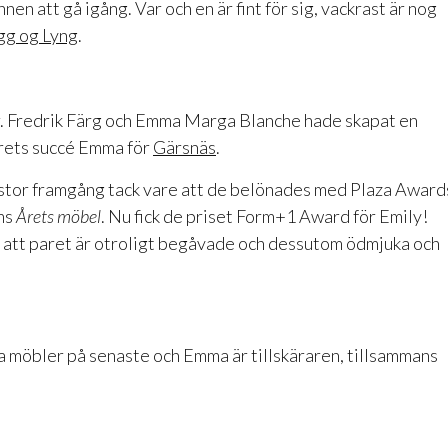
en att gå igång. Var och en är fint för sig, vackrast är nog
gg og Lyng
.
. Fredrik Färg och Emma Marga Blanche hade skapat en
 årets succé Emma för
Gärsnäs
.
tor framgång tack vare att de belönades med Plaza Award
ms
Årets möbel
. Nu fick de priset Form+1 Award för Emily!
a att paret är otroligt begåvade och dessutom ödmjuka och
na möbler på senaste och Emma är tillskäraren, tillsammans