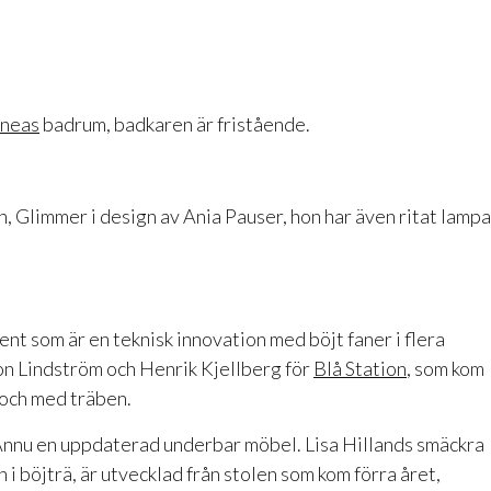
ineas
badrum, badkaren är fristående.
, Glimmer i design av Ania Pauser, hon har även ritat lamp
ent som är en teknisk innovation med böjt faner i flera
Jon Lindström och Henrik Kjellberg för
Blå Station
, som kom
r och med träben.
nnu en uppdaterad underbar möbel. Lisa Hillands smäckra
 i böjträ, är utvecklad från stolen som kom förra året,