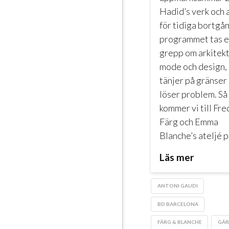
Hadid’s verk och a
för tidiga bortgån
programmet tas e
grepp om arkitekt
mode och design,
tänjer på gränser
löser problem. Så
kommer vi till Fre
Färg och Emma
Blanche’s ateljé p
Läs mer
ANTONI GAUDI
BD BARCELONA
FÄRG & BLANCHE
GÄR