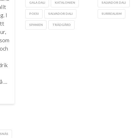
GALA DALI
KATALONIEN
SALVADOR DALI
llt
POESI
SALVADOR DALI
SURREALISM
g. I
tt
SPANIEN
TRÄDGÅRD
ur,
 som
 och
drik
å …
SNÄS