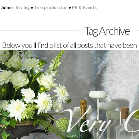
 Julner:
Styling
•
Textproduktion
•
PR & Events
Tag Archive
Below you'll find a list of all posts that have bee