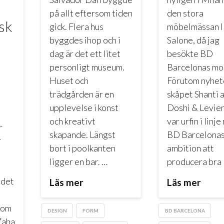
på allt eftersom tiden
den stora
sk
gick. Flera hus
möbelmässan I
byggdes ihop och i
Salone, då jag
dag är det ett litet
besökte BD
s
personligt museum.
Barcelonas mo
Huset och
Förutom nyhet
trädgården är en
skåpet Shanti 
upplevelse i konst
Doshi & Levie
och kreativt
var urfin i linj
r
skapande. Längst
BD Barcelona
r
bort i poolkanten
ambition att
ligger en bar. …
producera bra
 det
Läs mer
Läs mer
som
DESIGN
FORM
BD BARCELONA
Zaha