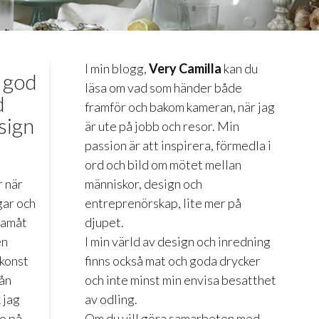
I min blogg,
Very Camilla
kan du
 god
läsa om vad som händer både
d
framför och bakom kameran, när jag
sign
är ute på jobb och resor. Min
passion är att inspirera, förmedla i
ord och bild om mötet mellan
r när
människor, design och
gar och
entreprenörskap, lite mer på
ramåt
djupet.
en
I min värld av design och inredning
 konst
finns också mat och goda drycker
sån
och inte minst min envisa besatthet
 jag
av odling.
no på
Om du vill göra samarbeten med