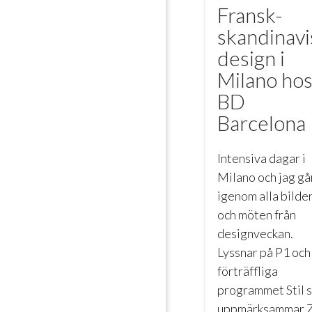
Fransk-
skandinavi
design i
Milano ho
BD
Barcelona
Intensiva dagar i
Milano och jag gå
igenom alla bilde
och möten från
designveckan.
Lyssnar på P1 och
förträffliga
programmet Stil 
uppmärksammar 