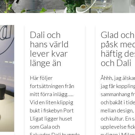
Dali och
Glad och
hans värld
påsk me
lever kvar
häftig de
länge än
och Dali
Här följer
Åhhh, jag älska
fortsättningen från
jag får kopplin
mitt förra inlägg…..
sammanhang f
Vid en liten klippig
och bakåt i tid
bukt i fiskebyn Port
mellan design,
Lligat ligger huset
och kultur. En 
som Gala och
upplevelse fick
Salvador Dali byggde
nyligen i Mila