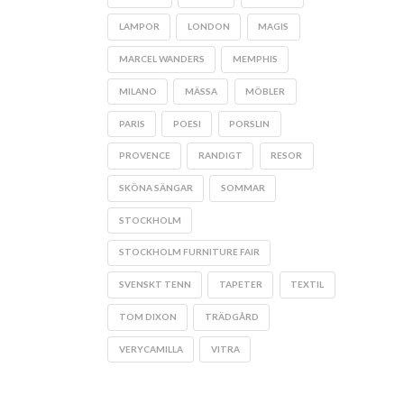
LAMPOR
LONDON
MAGIS
MARCEL WANDERS
MEMPHIS
MILANO
MÄSSA
MÖBLER
PARIS
POESI
PORSLIN
PROVENCE
RANDIGT
RESOR
SKÖNA SÄNGAR
SOMMAR
STOCKHOLM
STOCKHOLM FURNITURE FAIR
SVENSKT TENN
TAPETER
TEXTIL
TOM DIXON
TRÄDGÅRD
VERYCAMILLA
VITRA