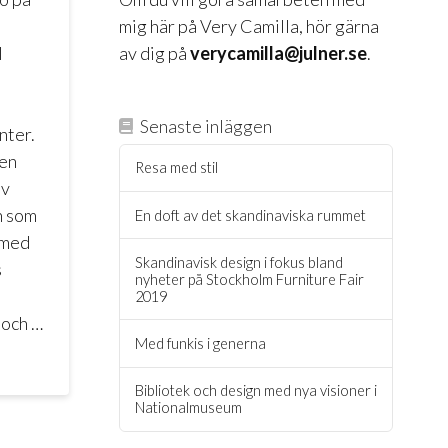
mig här på Very Camilla, hör gärna
l
av dig på
verycamilla@julner.se
.
Senaste inläggen
nter.
en
Resa med stil
av
n som
En doft av det skandinaviska rummet
e med
Skandinavisk design i fokus bland
s
nyheter på Stockholm Furniture Fair
2019
 och …
Med funkis i generna
Bibliotek och design med nya visioner i
Nationalmuseum