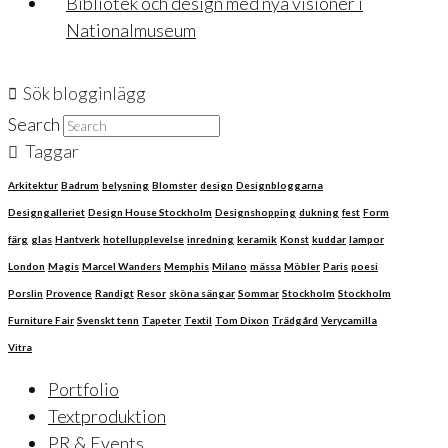
Bibliotek och design med nya visioner i
Nationalmuseum
Sök blogginlägg
Search
Taggar
Arkitektur
Badrum
belysning
Blomster
design
Designbloggarna
Designgalleriet
Design House Stockholm
Designshopping
dukning
fest
Form
färg
glas
Hantverk
hotellupplevelse
inredning
keramik
Konst
kuddar
lampor
London
Magis
Marcel Wanders
Memphis
Milano
mässa
Möbler
Paris
poesi
Porslin
Provence
Randigt
Resor
sköna sängar
Sommar
Stockholm
Stockholm
Furniture Fair
Svenskt tenn
Tapeter
Textil
Tom Dixon
Trädgård
Verycamilla
Vitra
Portfolio
Textproduktion
PR & Events