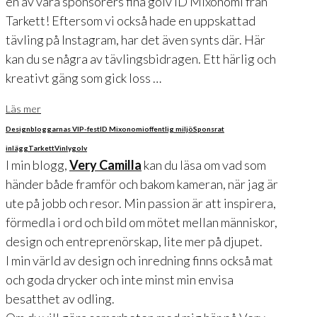
en av våra sponsorers fina golv ID Mixonomi från
Tarkett! Eftersom vi också hade en uppskattad
tävling på Instagram, har det även synts där. Här
kan du se några av tävlingsbidragen. Ett härlig och
kreativt gäng som gick loss …
Läs mer
Designbloggarnas VIP-fest
ID Mixonomi
offentlig miljö
Sponsrat
inlägg
Tarkett
Vinlygolv
I min blogg,
Very Camilla
kan du läsa om vad som
händer både framför och bakom kameran, när jag är
ute på jobb och resor. Min passion är att inspirera,
förmedla i ord och bild om mötet mellan människor,
design och entreprenörskap, lite mer på djupet.
I min värld av design och inredning finns också mat
och goda drycker och inte minst min envisa
besatthet av odling.