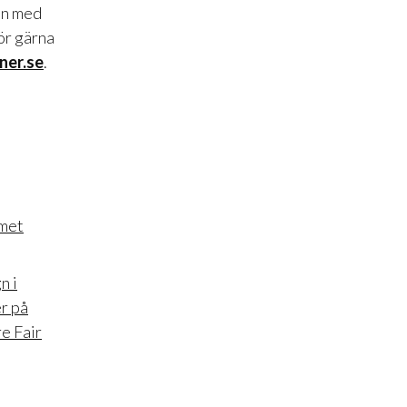
en med
ör gärna
ner.se
.
mmet
n i
r på
e Fair