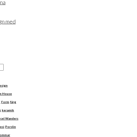
rna
ign med
esign
n House
t
Form
färg
g
keramik
cel Wanders
esi
Porslin
ommar