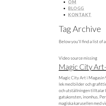
OM
BLOGG
KONTAKT
Tag Archive
Below you'll find a list of
Video source missing
Magic City Art-
Magic City Art i Magasin 
lek med bilder och grafitt
och utställningen tilltala
gatukonsten, inomhus. Per
magiska karusellen med vir