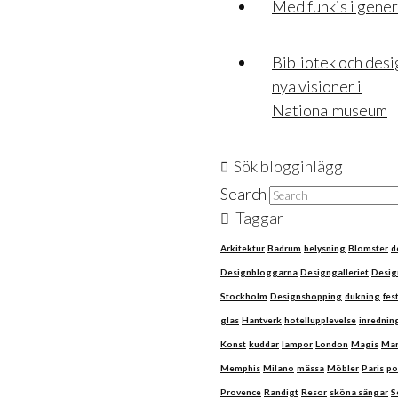
Med funkis i gene
Bibliotek och des
nya visioner i
Nationalmuseum
Sök blogginlägg
Search
Taggar
Arkitektur
Badrum
belysning
Blomster
d
Designbloggarna
Designgalleriet
Desig
Stockholm
Designshopping
dukning
fes
glas
Hantverk
hotellupplevelse
inrednin
Konst
kuddar
lampor
London
Magis
Mar
Memphis
Milano
mässa
Möbler
Paris
po
Provence
Randigt
Resor
sköna sängar
S