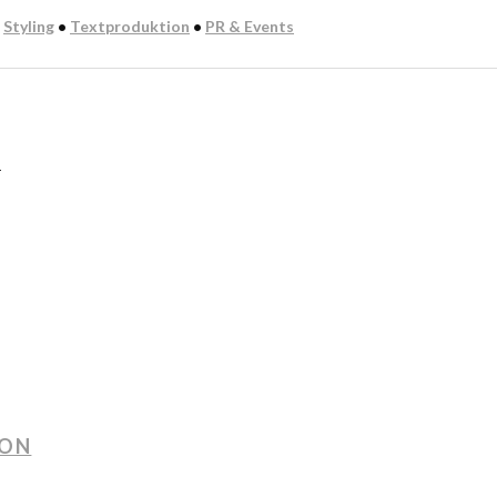
:
Styling
•
Textproduktion
•
PR & Events
n
ION