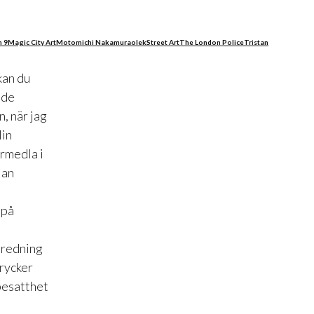
 9
Magic City Art
Motomichi Nakamura
olek
Street Art
The London Police
Tristan
kan du
åde
, när jag
Min
örmedla i
lan
 på
inredning
drycker
besatthet