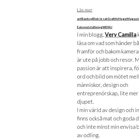
Läs mer
art
Banksy
Blek le rat
Grafitti
Huge
Magasin
Eaton
utställning
WENU
I min blogg,
Very Camilla
läsa om vad som händer b
framför och bakom kameran
är ute på jobb och resor. 
passion är att inspirera, f
ord och bild om mötet mel
människor, design och
entreprenörskap, lite mer
djupet.
I min värld av design och 
finns också mat och goda 
och inte minst min envisa 
av odling.