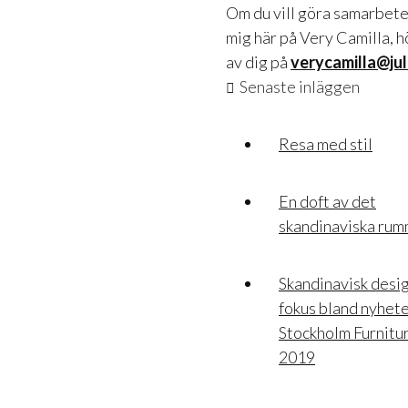
Om du vill göra samarbet
mig här på Very Camilla, h
av dig på
verycamilla@jul
Senaste inläggen
Resa med stil
En doft av det
skandinaviska ru
Skandinavisk desig
fokus bland nyhete
Stockholm Furnitur
2019