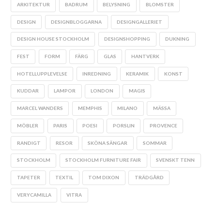
ARKITEKTUR
BADRUM
BELYSNING
BLOMSTER
DESIGN
DESIGNBLOGGARNA
DESIGNGALLERIET
DESIGN HOUSE STOCKHOLM
DESIGNSHOPPING
DUKNING
FEST
FORM
FÄRG
GLAS
HANTVERK
HOTELLUPPLEVELSE
INREDNING
KERAMIK
KONST
KUDDAR
LAMPOR
LONDON
MAGIS
MARCEL WANDERS
MEMPHIS
MILANO
MÄSSA
MÖBLER
PARIS
POESI
PORSLIN
PROVENCE
RANDIGT
RESOR
SKÖNA SÄNGAR
SOMMAR
STOCKHOLM
STOCKHOLM FURNITURE FAIR
SVENSKT TENN
TAPETER
TEXTIL
TOM DIXON
TRÄDGÅRD
VERYCAMILLA
VITRA