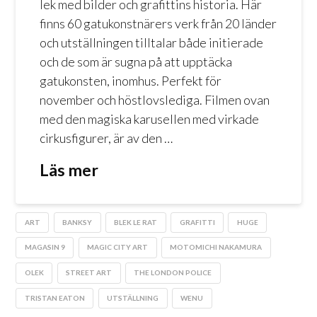
lek med bilder och grafittins historia. Här
finns 60 gatukonstnärers verk från 20 länder
och utställningen tilltalar både initierade
och de som är sugna på att upptäcka
gatukonsten, inomhus. Perfekt för
november och höstlovslediga. Filmen ovan
med den magiska karusellen med virkade
cirkusfigurer, är av den …
Läs mer
ART
BANKSY
BLEK LE RAT
GRAFITTI
HUGE
MAGASIN 9
MAGIC CITY ART
MOTOMICHI NAKAMURA
OLEK
STREET ART
THE LONDON POLICE
TRISTAN EATON
UTSTÄLLNING
WENU