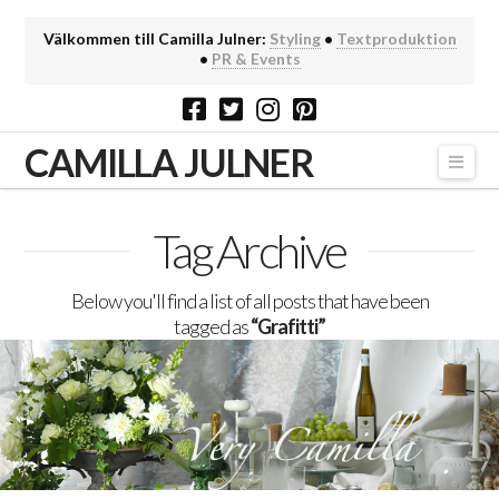
Välkommen till Camilla Julner:
Styling
•
Textproduktion
•
PR & Events
CAMILLA JULNER
Navi
Tag Archive
Below you'll find a list of all posts that have been
tagged as
“Grafitti”