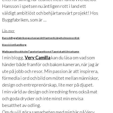
Hansson i spetsen nu äntligen rott i land ett
väldigt ambitiöst och behjärtansvärt projekt! Hos
Byggfabriken, som är …
Läs mer
Barock
Byggfabriken
gustavianskt
Hantverk
Långholmen
nordisk
klassicism
Sandberg
Wallpaper
Stockholm
Tapeter
tapetkonst
Tapetskatt
Ulricehamn
I min blogg,
Very Camilla
kan du läsa om vad som
händer både framför och bakom kameran, när jag är
ute på jobb och resor. Min passion är att inspirera,
förmedla i ord och bild om mötet mellan människor,
design och entreprenörskap, lite mer på djupet.
I min värld av design och inredning finns också mat
och goda drycker och inte minst min envisa
besatthet av odling.
Om du vill göra samarbeten med mig här på Very