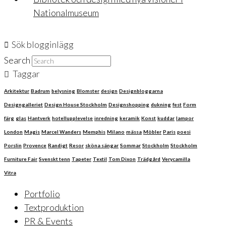
Nationalmuseum
Sök blogginlägg
Search
Taggar
Arkitektur
Badrum
belysning
Blomster
design
Designbloggarna
Designgalleriet
Design House Stockholm
Designshopping
dukning
fest
Form
färg
glas
Hantverk
hotellupplevelse
inredning
keramik
Konst
kuddar
lampor
London
Magis
Marcel Wanders
Memphis
Milano
mässa
Möbler
Paris
poesi
Porslin
Provence
Randigt
Resor
sköna sängar
Sommar
Stockholm
Stockholm
Furniture Fair
Svenskt tenn
Tapeter
Textil
Tom Dixon
Trädgård
Verycamilla
Vitra
Portfolio
Textproduktion
PR & Events