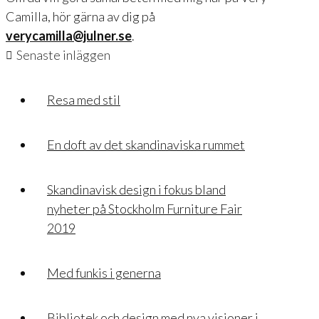
Camilla, hör gärna av dig på
verycamilla@julner.se
.
Senaste inläggen
Resa med stil
En doft av det skandinaviska rummet
Skandinavisk design i fokus bland
nyheter på Stockholm Furniture Fair
2019
Med funkis i generna
Bibliotek och design med nya visioner i