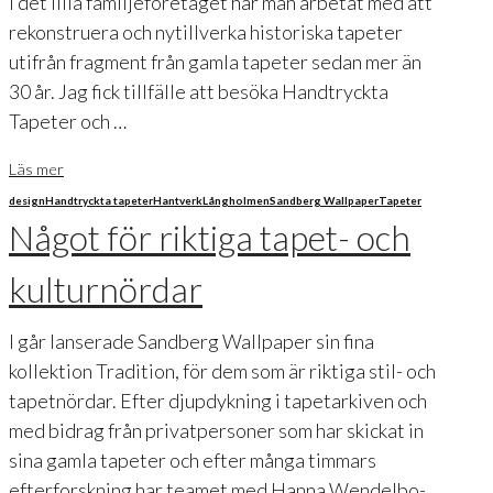
i det lilla familjeföretaget har man arbetat med att
rekonstruera och nytillverka historiska tapeter
utifrån fragment från gamla tapeter sedan mer än
30 år. Jag fick tillfälle att besöka Handtryckta
Tapeter och …
Läs mer
design
Handtryckta tapeter
Hantverk
Långholmen
Sandberg Wallpaper
Tapeter
Något för riktiga tapet- och
kulturnördar
I går lanserade Sandberg Wallpaper sin fina
kollektion Tradition, för dem som är riktiga stil- och
tapetnördar. Efter djupdykning i tapetarkiven och
med bidrag från privatpersoner som har skickat in
sina gamla tapeter och efter många timmars
efterforskning har teamet med Hanna Wendelbo-