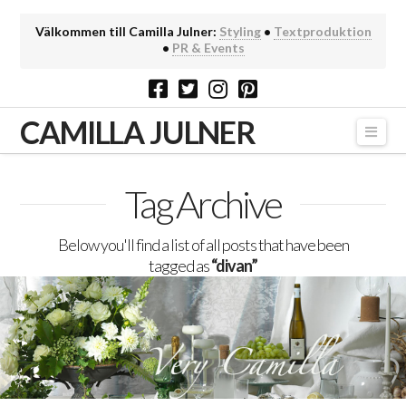
Välkommen till Camilla Julner:
Styling
•
Textproduktion
•
PR & Events
CAMILLA JULNER
Navi
Tag Archive
Below you'll find a list of all posts that have been
tagged as
“divan”