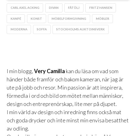
CARL AXEL ACKING
DIVAN
FÅTÖLJ
FRITZ HANSEN
KANPÉ
KONST
MÖBELFORMGIVNING
MÖBLER
MODERNA
SOFFA
STOCKHOLMS AUKTOINSVERK
I min blogg,
Very Camilla
kan du läsa om vad som
händer både framför och bakom kameran, när jag är
ute på jobb och resor. Min passion är att inspirera,
förmedla i ord och bild om mötet mellan människor,
design och entreprenörskap, lite mer på djupet.
I min värld av design och inredning finns också mat
och goda drycker och inte minst min envisa besatthet
av odling.