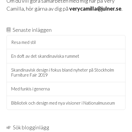
Om du vill göra samarbeten med mig här på Very
Camilla, hör gärna av dig på
verycamilla@julner.se
.
Senaste inläggen
Resa med stil
En doft av det skandinaviska rummet
Skandinavisk design i fokus bland nyheter på Stockholm
Furniture Fair 2019
Med funkis i generna
Bibliotek och design med nya visioner i Nationalmuseum
Sök blogginlägg