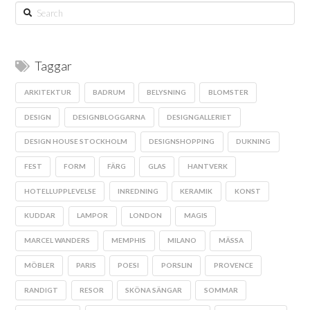
Search
Taggar
ARKITEKTUR
BADRUM
BELYSNING
BLOMSTER
DESIGN
DESIGNBLOGGARNA
DESIGNGALLERIET
DESIGN HOUSE STOCKHOLM
DESIGNSHOPPING
DUKNING
FEST
FORM
FÄRG
GLAS
HANTVERK
HOTELLUPPLEVELSE
INREDNING
KERAMIK
KONST
KUDDAR
LAMPOR
LONDON
MAGIS
MARCEL WANDERS
MEMPHIS
MILANO
MÄSSA
MÖBLER
PARIS
POESI
PORSLIN
PROVENCE
RANDIGT
RESOR
SKÖNA SÄNGAR
SOMMAR