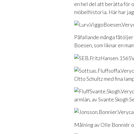
en hel del att berätta för 
möbelhistoria. Här har jag
Påfallande många fåtöljer o
Boesen, som liknar en mam
Otto Schultz med fina lamp
armlän, av Svante Skogh Se
Målning av Olle Bonniér oc