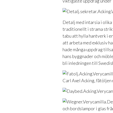
viktigaste uppdrag under 
Detalj med intarsia i olik
traditionellt i strama stri
tabu att hylla hantverk i e
att arbeta med exklusiv h
hade många uppdrag tillsa
hans byggnader och möbler
bli inledningen till Swedi
Carl Axel Acking, fåtöljen 
och bordslampor i glas frå