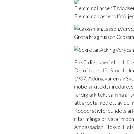
Flemming Lassens fåtöljer
Greta Magnusson Grossma
En väldigt speciell och fin
Den ritades för Stockholm
1937. Acking var en av Sve
möbelarkitekt, inredare, s
färdig arkitekt samma år 
att arbeta med ett av de m
Kooperativförbundets arki
ritar många privata inred
Ambassaden i Tokyo. Helsi