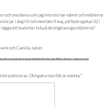
en och smyckena som jag inte ens har nämnt och möblerna
börjar i dag till och med den 9 maj, på Nybrogatan 32 i
 lägga ett bud eller två på de högklassiga möblerna?
verk och Camilla Julner.
anpé
Konst
möbelformgivning
Möbler
Moderna
Soffa
Stockholms Auktoinsverk
nte publiceras.
Obligatoriska fält är märkta
*