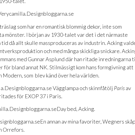
1950-talet.
a träslag som har en romantisk blommig dekor, inte som
kta mönster. I början av 1930-talet var det i det närmaste
n tid då allt skulle massproduceras av industrin. Acking vald
antverksproduktion och med många skickliga snickare. Acki
mmans med Gunnar Asplund där han ritade inredningarna ti
 för bland annat NK. Stilmässigt kom hans formgivning att
sh Modern, som blev känd över hela världen.
Vägglampa och skinnfåtölj
Paris
av
ritades för EXOP 37 i Paris.
Day bed, Acking.
En annan av mina favoriter, Wegners skå
n Orrefors.