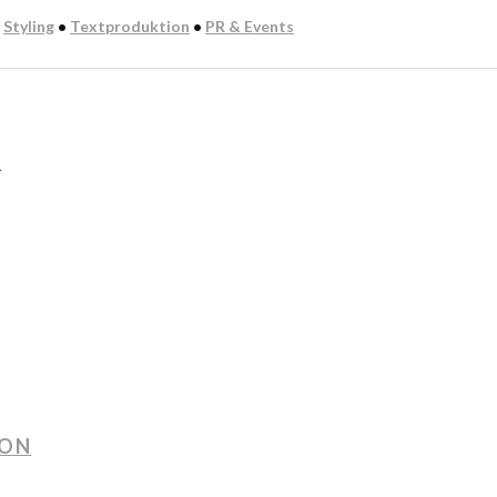
:
Styling
•
Textproduktion
•
PR & Events
n
ION