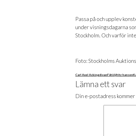
Passa på och upplev konst
under visningsdagarna som 
Stockholm. Och varför inte
Foto: Stockholms Auktions
Carl Axel Acking
divan
Fåtölj
fritz hansen
K
Lämna ett svar
Din e-postadress kommer i