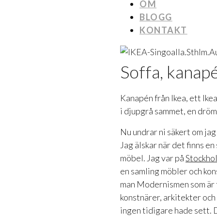
OM
BLOGG
KONTAKT
Soffa, kanap
Kanapén från Ikea, ett Ikea
i djupgrå sammet, en dröm. 
Nu undrar ni säkert om jag
Jag älskar när det finns en
möbel. Jag var på
Stockho
en samling möbler och ko
man Modernismen som är t
konstnärer, arkitekter oc
ingen tidigare hade sett. 