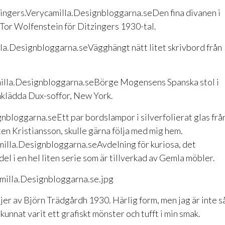
Den fina divanen i
Tor Wolfenstein för Ditzingers 1930-tal.
Vägghängt nätt litet skrivbord från
Börge Mogensens Spanska stol i
mklädda Dux-soffor, New York.
Ett par bordslampor i silverfolierat glas frå
en Kristiansson, skulle gärna följa med mig hem.
Avdelning för kuriosa, det
el i en hel liten serie som är tillverkad av Gemla möbler.
öljer av Björn Trädgårdh 1930. Härlig form, men jag är inte s
 kunnat varit ett grafiskt mönster och tufft i min smak.