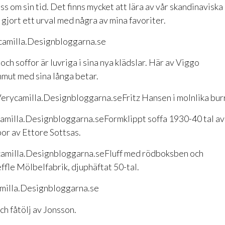
oss om sin tid. Det finns mycket att lära av vår skandinaviska
 gjort ett urval med några av mina favoriter.
ch soffor är luvriga i sina nya klädslar. Här av Viggo
mut med sina långa betar.
Fritz Hansen i molnlika burr
Formklippt soffa 1930-40 tal av
or av Ettore Sottsas.
Fluff med rödboksben och
ffle Mölbelfabrik, djuphäftat 50-tal.
h fåtölj av Jonsson.