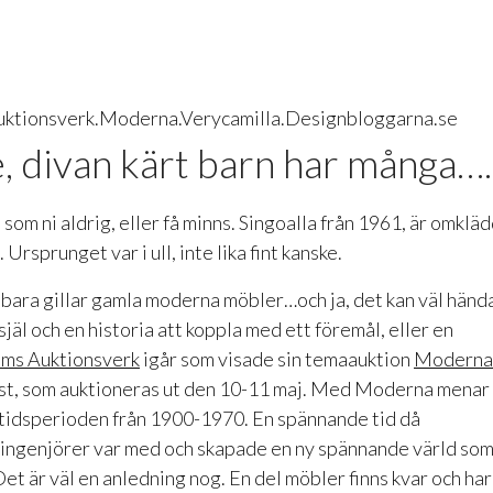
é, divan kärt barn har många….
 som ni aldrig, eller få minns. Singoalla från 1961, är omklä
Ursprunget var i ull, inte lika fint kanske.
 bara gillar gamla moderna möbler…och ja, det kan väl händ
 själ och en historia att koppla med ett föremål, eller en
lms Auktionsverk
igår som visade sin temaauktion
Moderna
nst, som auktioneras ut den 10-11 maj. Med Moderna menar
idsperioden från 1900-1970. En spännande tid då
h ingenjörer var med och skapade en ny spännande värld so
Det är väl en anledning nog. En del möbler finns kvar och har