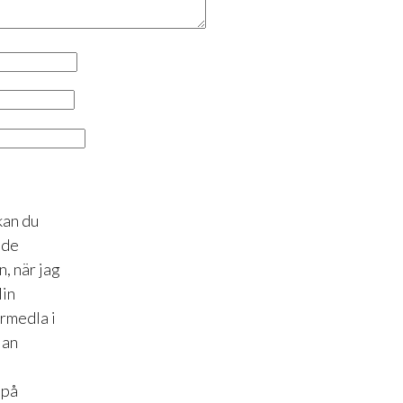
kan du
åde
, när jag
Min
örmedla i
lan
 på