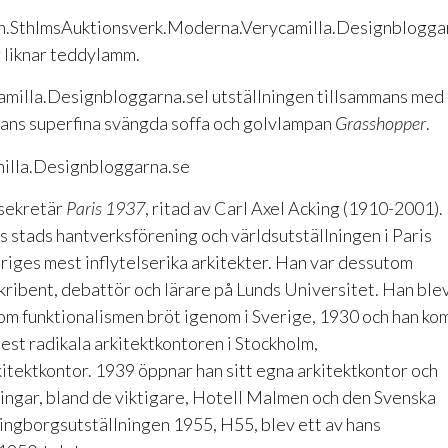
 liknar teddylamm.
I utställningen tillsammans med
ns superfina svängda soffa och golvlampan
Grasshopper
.
 sekretär
Paris 1937
, ritad av Carl Axel Acking (1910-2001).
s stads hantverksförening och världsutställningen i Paris
riges mest inflytelserika arkitekter. Han var dessutom
kribent, debattör och lärare på Lunds Universitet. Han ble
som funktionalismen bröt igenom i Sverige, 1930 och han ko
est radikala arkitektkontoren i Stockholm,
tektkontor. 1939 öppnar han sitt egna arkitektkontor och
ningar, bland de viktigare, Hotell Malmen och den Svenska
ngborgsutställningen 1955, H55, blev ett av hans