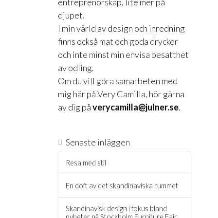
entreprenörskap, lite mer på
djupet.
I min värld av design och inredning
finns också mat och goda drycker
och inte minst min envisa besatthet
av odling.
Om du vill göra samarbeten med
mig här på Very Camilla, hör gärna
av dig på
verycamilla@julner.se
.
Senaste inläggen
Resa med stil
En doft av det skandinaviska rummet
Skandinavisk design i fokus bland
nyheter på Stockholm Furniture Fair