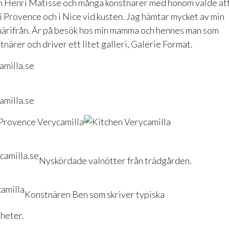
en Henri Matisse och många konstnärer med honom valde at
i Provence och i Nice vid kusten. Jag hämtar mycket av min
 härifrån. Är på besök hos min mamma och hennes man som
tnärer och driver ett litet galleri,
Galerie Format
.
Nyskördade valnötter från trädgården.
Konstnären Ben som skriver typiska
heter.