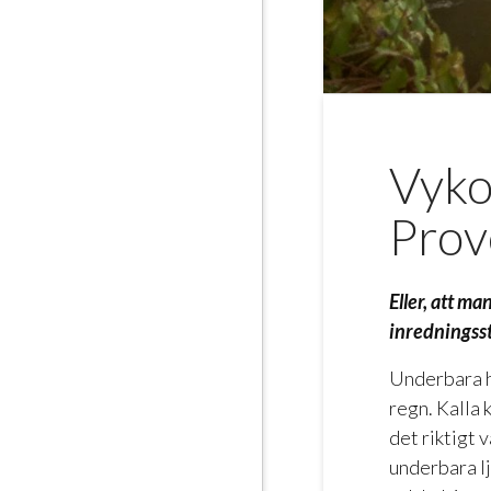
Vykor
Prov
Eller, att m
inredningsst
Underbara h
regn. Kalla 
det riktigt 
underbara lj