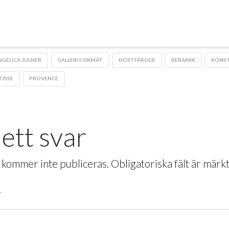
NGELICA JULNER
GALLERI FORMAT
HÖSTFÄRGER
KERAMIK
KONS
TISSE
PROVENCE
ett svar
 kommer inte publiceras.
Obligatoriska fält är märk
r