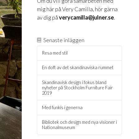
Om du vill göra samarbeten med
mig här på Very Camilla, hör gärna
av dig på
verycamilla@julner.se
.
Senaste inläggen
Resa med stil
En doft av det skandinaviska rummet
Skandinavisk design i fokus bland
nyheter på Stockholm Furniture Fair
2019
Med funkis i generna
Bibliotek och design med nya visioner i
Nationalmuseum