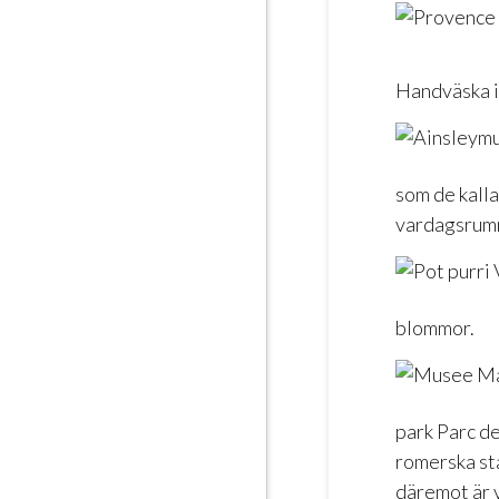
Handväska i 
som de kalla
vardagsrum
blommor.
park Parc de
romerska st
däremot är v