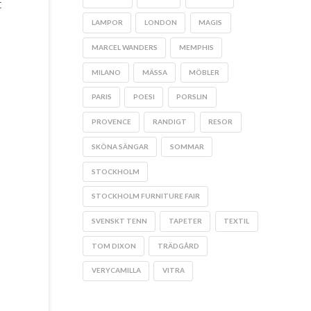
t
LAMPOR
LONDON
MAGIS
MARCEL WANDERS
MEMPHIS
MILANO
MÄSSA
MÖBLER
PARIS
POESI
PORSLIN
PROVENCE
RANDIGT
RESOR
SKÖNA SÄNGAR
SOMMAR
STOCKHOLM
STOCKHOLM FURNITURE FAIR
SVENSKT TENN
TAPETER
TEXTIL
TOM DIXON
TRÄDGÅRD
VERYCAMILLA
VITRA