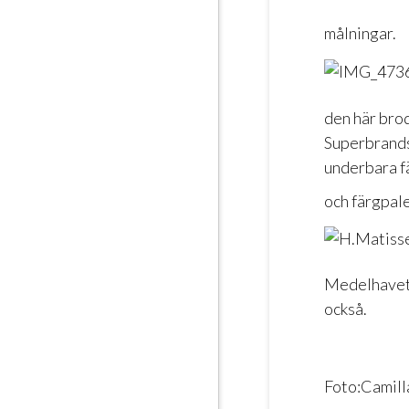
målningar.
den här bro
Superbrands
underbara f
och färgpal
Medelhavet 
också.
Foto:Camilla