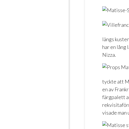
längs kusten
har en lång 
Nizza.
tyckte att M
en av Frankr
färgpalett a
rekvisitaför
visade man u