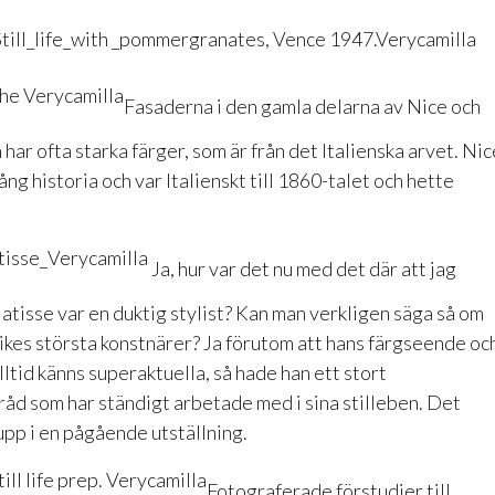
Fasaderna i den gamla delarna av Nice och
 har ofta starka färger, som är från det Italienska arvet. Nic
lång historia och var Italienskt till 1860-talet och hette
Ja, hur var det nu med det där att jag
atisse var en duktig stylist? Kan man verkligen säga så om
ikes största konstnärer? Ja förutom att hans färgseende oc
lltid känns superaktuella, så hade han ett stort
råd som har ständigt arbetade med i sina stilleben. Det
pp i en pågående utställning.
Fotograferade förstudier till