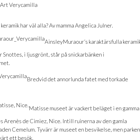
keramik har väl alla? Av mamma Angelica Julner.
AinsleyMuraour
’s karaktärsfulla kerami
r Snottes, i ljusgrönt, står på snickarbänken i
met.
Bredvid det annorlunda fatet med torkade
Matisse museet
är vackert beläget i en gamma
s Arenès de Cimiez, Nice. Intill ruinerna av den gamla
aden Cemelum. Tyvärr är museet en besvikelse, men parke
ärt ett besök.