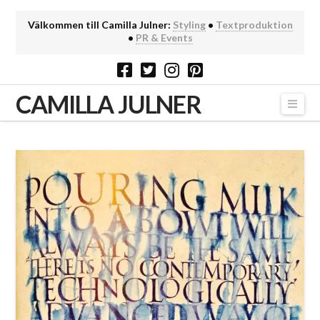
Välkommen till Camilla Julner:
Styling
•
Textproduktion
•
PR & Events
CAMILLA JULNER
Navi