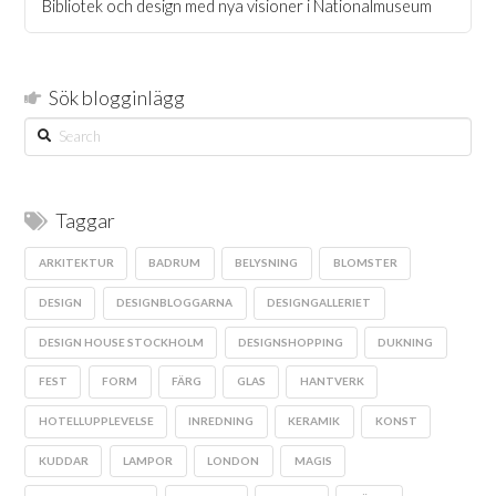
Bibliotek och design med nya visioner i Nationalmuseum
Sök blogginlägg
Search
Taggar
ARKITEKTUR
BADRUM
BELYSNING
BLOMSTER
DESIGN
DESIGNBLOGGARNA
DESIGNGALLERIET
DESIGN HOUSE STOCKHOLM
DESIGNSHOPPING
DUKNING
FEST
FORM
FÄRG
GLAS
HANTVERK
HOTELLUPPLEVELSE
INREDNING
KERAMIK
KONST
KUDDAR
LAMPOR
LONDON
MAGIS