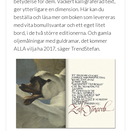
betydelse för dem. Vackert kalligraferad text,
ger ytterligare en dimension.
Här
kan du
beställa och läsa mer om boken som levereras
med vita bomullsvantar och ett eget litet
bord, i de två större editionerna. Och gamla
oljemålningar med guldramar, det kommer
ALLA vilja ha 2017, säger TrendStefan.