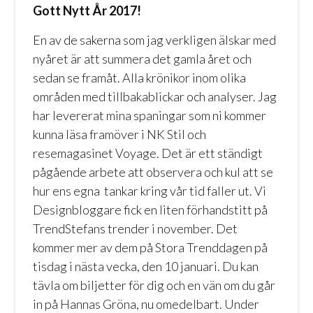
Gott Nytt År 2017!
En av de sakerna som jag verkligen älskar med
nyåret är att summera det gamla året och
sedan se framåt. Alla krönikor inom olika
områden med tillbakablickar och analyser. Jag
har levererat mina spaningar som ni kommer
kunna läsa framöver i NK Stil och
resemagasinet Voyage. Det är ett ständigt
pågående arbete att observera och kul att se
hur ens egna tankar kring vår tid faller ut. Vi
Designbloggare fick en liten förhandstitt på
TrendStefans
trender i november. Det
kommer mer av dem på
Stora Trenddagen
på
tisdag i nästa vecka, den 10 januari. Du kan
tävla om biljetter för dig och en vän om du går
in på
Hannas Gröna
, nu omedelbart. Under