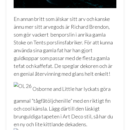
En annan britt som älskar sitt arv och kanske
ännu mer sitt arvegods är Richard Brendon,
som gör vackert benporslin i anrika gamla
Stoke on Tents porslinsfabriker. För att kunna
använda sina gamla fat har han gjort
guldkoppar som passar med de flesta gamla
tefat och kaffefat. De speglar dekoren och är
en genial återvinning med glans helt enkelt!
Osborne and Little
har lyckats göra
gammal ”tågfåtöljchenille” med en riktigt fin
och cool känsla. Lägg därtill den läskigt
brunguldiga tapeten i Art Deco stil, så har du
en ny och lite kittlande dekadens.