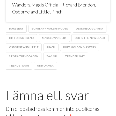
Wanders,Magis Official, Richard Brendon,
Osborne and Little, Pinch.
BURBERRY
BURBERRY MAKERS HOUSE
DESIGNBLOGGARNA
HISTORISK TREND
MARCEL WANDERS
OLD IS THE NEW BLACK
OSBORNE AND LITTLE
PINCH
RIJKS GOLDEN MASTERS
STORA TRENDDAGEN
TAVLOR
TRENDER 2017
TRENDSTEFAN
UNIFORMER
Lämna ett svar
Din e-postadress kommer inte publiceras.