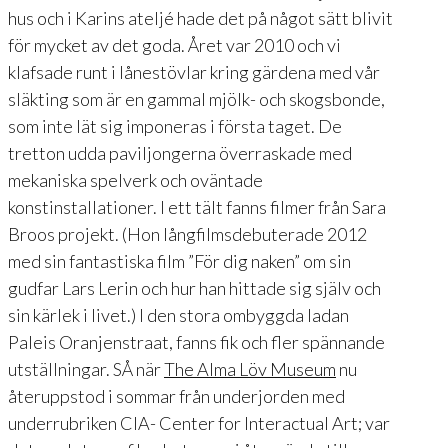
hus och i Karins ateljé hade det på något sätt blivit
för mycket av det goda. Året var 2010 och vi
klafsade runt i lånestövlar kring gärdena med vår
släkting som är en gammal mjölk- och skogsbonde,
som inte lät sig imponeras i första taget. De
tretton udda paviljongerna överraskade med
mekaniska spelverk och oväntade
konstinstallationer. I ett tält fanns filmer från Sara
Broos projekt. (Hon långfilmsdebuterade 2012
med sin fantastiska film ”För dig naken” om sin
gudfar Lars Lerin och hur han hittade sig själv och
sin kärlek i livet.) I den stora ombyggda ladan
Paleis Oranjenstraat, fanns fik och fler spännande
utställningar. SÅ när
The Alma Löv Museum
nu
återuppstod i sommar från underjorden med
underrubriken CIA- Center for Interactual Art; var