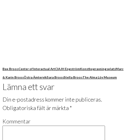
Bep Broos
Center of Interactual Art
CIA
JH Engström
Konstbegravningsplats
Marc
& Karin Broos
Östra Ämtervik
Sara Broos
Stella Broos
The Alma Löv Museum
Lämna ett svar
Din e-postadress kommer inte publiceras.
Obligatoriska fält är märkta
*
Kommentar