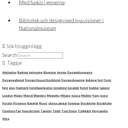
Med funkis i generna
Bibliotek och design med nya visioner i
Nationalmuseum
Sök blogginlägg
Search
Taggar
Arkitektur
Badrum
belysning
Blomster
design
Designbloggarna
Designgalleriet
Design House Stockholm
Designshopping
dukning
fest
Form
färg
glas
Hantverk
hotellupplevelse
inredning
keramik
Konst
kuddar
lampor
London
Magis
Marcel Wanders
Memphis
Milano
mässa
Möbler
Paris
poesi
Porslin
Provence
Randigt
Resor
sköna sängar
Sommar
Stockholm
Stockholm
Furniture Fair
Svenskt tenn
Tapeter
Textil
Tom Dixon
Trädgård
Verycamilla
Vitra