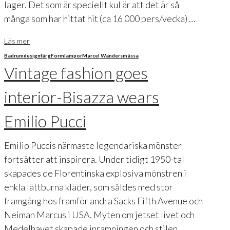
lager. Det som är speciellt kul är att det är så
många som har hittat hit (ca 16 000 pers/vecka) …
Läs mer
Badrum
design
färg
Form
lampor
Marcel Wanders
mässa
Vintage fashion goes
interior-Bisazza wears
Emilio Pucci
Emilio Puccis närmaste legendariska mönster
fortsätter att inspirera. Under tidigt 1950-tal
skapades de Florentinska explosiva mönstren i
enkla lättburna kläder, som såldes med stor
framgång hos framför andra Sacks Fifth Avenue och
Neiman Marcus i USA. Myten om jetset livet och
Medelhavet skapade inramningen och stilen.