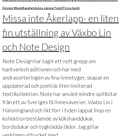
Design Week
Randigt
sköna sängar
Textil
Tricia Guild
Missa inte Åkerlapp- en liten
fin utställning av Växbo Lin
och Note Design
Note Design har tagit ett nytt grepp om
hantverkstraditionen och har med
andrasorteringen av fina linnetyger, skapat en
uppdaterad och poetisk liten limiterad
textilkollektion. Note har använt mindre spillbitar
från ett av Sveriges få linneväverier, Växbo Lin i
Hälsningland och likt förr i tiden lappat ihop en
kollektion bestående av kökshanddukar,
bordsdukar och tygklädda lådor. Jag gillar
verkligen uttrycket med …