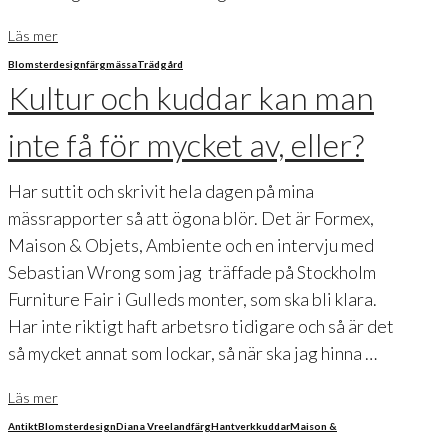
Läs mer
Blomster
design
färg
mässa
Trädgård
Kultur och kuddar kan man
inte få för mycket av, eller?
Har suttit och skrivit hela dagen på mina
mässrapporter så att ögona blör. Det är Formex,
Maison & Objets, Ambiente och en intervju med
Sebastian Wrong som jag träffade på Stockholm
Furniture Fair i Gulleds monter, som ska bli klara.
Har inte riktigt haft arbetsro tidigare och så är det
så mycket annat som lockar, så när ska jag hinna …
Läs mer
Antikt
Blomster
design
Diana Vreeland
färg
Hantverk
kuddar
Maison &