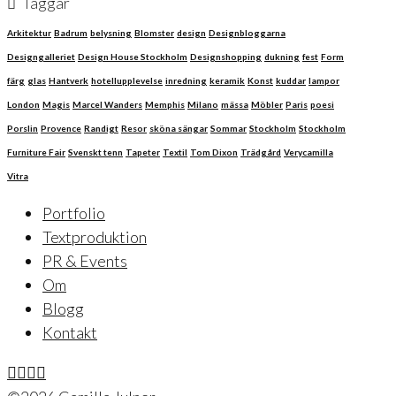
Taggar
Arkitektur
Badrum
belysning
Blomster
design
Designbloggarna
Designgalleriet
Design House Stockholm
Designshopping
dukning
fest
Form
färg
glas
Hantverk
hotellupplevelse
inredning
keramik
Konst
kuddar
lampor
London
Magis
Marcel Wanders
Memphis
Milano
mässa
Möbler
Paris
poesi
Porslin
Provence
Randigt
Resor
sköna sängar
Sommar
Stockholm
Stockholm
Furniture Fair
Svenskt tenn
Tapeter
Textil
Tom Dixon
Trädgård
Verycamilla
Vitra
Portfolio
Textproduktion
PR & Events
Om
Blogg
Kontakt