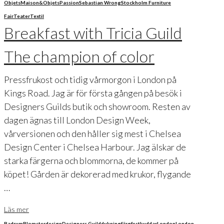
Objets
Maison&Objets
Passion
Sebastian Wrong
Stockholm Furniture
Fair
Teater
Textil
Breakfast with Tricia Guild
The champion of color
Pressfrukost och tidig vårmorgon i London på
Kings Road. Jag är för första gången på besök i
Designers Guilds butik och showroom. Resten av
dagen ägnas till London Design Week,
vårversionen och den håller sig mest i Chelsea
Design Center i Chelsea Harbour. Jag älskar de
starka färgerna och blommorna, de kommer på
köpet! Gården är dekorerad med krukor, flygande
…
Läs mer
Badrum
Blomster
design
Designers Guild
dukning
färg
fest
kuddar
London
London