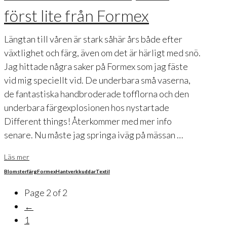
först lite från Formex
Längtan till våren är stark såhär års både efter
växtlighet och färg, även om det är härligt med snö.
Jag hittade några saker på Formex som jag fäste
vid mig speciellt vid. De underbara små vaserna,
de fantastiska handbroderade tofflorna och den
underbara färgexplosionen hos nystartade
Different things! Återkommer med mer info
senare. Nu måste jag springa iväg på mässan …
Läs mer
Blomster
färg
Formex
Hantverk
kuddar
Textil
Page 2 of 2
←
1