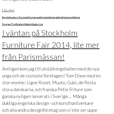
Läs mer
Bookbinders Design
Designgalleriet
dukning
färg
Hantverk
Note
Design
Trolldalen
Växbo
Växbo Lin
I väntan på Stockholm
Furniture Fair 2014, lite mer
från Parismässan!
Äntligen kom jag till utställningshallen med de nya
unga och de coolaste företagen! Tom Dixon med en
stor monter, Ligne Roset, Muuto, Gubi, de flesta
stora danskarna, och franska Petie Friture som
ganska nyligen lanserats i Sverige…. Många
duktiga engelska design- och konsthantverkare
och alla andra designföretag som vi inte ser uppe