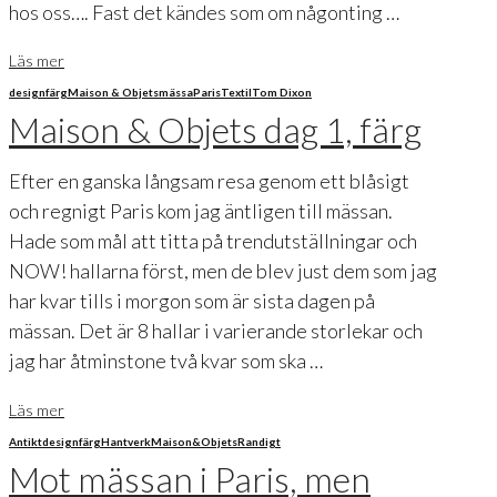
hos oss…. Fast det kändes som om någonting …
Läs mer
design
färg
Maison & Objets
mässa
Paris
Textil
Tom Dixon
Maison & Objets dag 1, färg
Efter en ganska långsam resa genom ett blåsigt
och regnigt Paris kom jag äntligen till mässan.
Hade som mål att titta på trendutställningar och
NOW! hallarna först, men de blev just dem som jag
har kvar tills i morgon som är sista dagen på
mässan. Det är 8 hallar i varierande storlekar och
jag har åtminstone två kvar som ska …
Läs mer
Antikt
design
färg
Hantverk
Maison&Objets
Randigt
Mot mässan i Paris, men