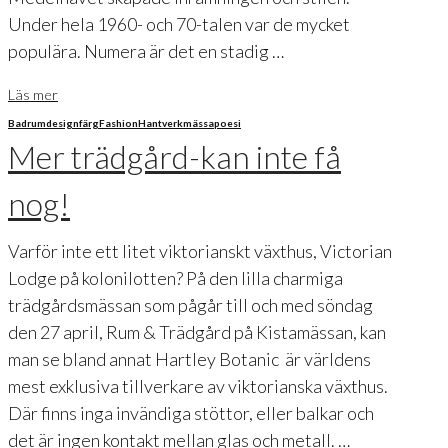
Under hela 1960- och 70-talen var de mycket
populära. Numera är det en stadig …
Läs mer
Badrum
design
färg
Fashion
Hantverk
mässa
poesi
Mer trädgård-kan inte få
nog!
Varför inte ett litet viktorianskt växthus, Victorian
Lodge på kolonilotten? På den lilla charmiga
trädgårdsmässan som pågår till och med söndag
den 27 april, Rum & Trädgård på Kistamässan, kan
man se bland annat Hartley Botanic är världens
mest exklusiva tillverkare av viktorianska växthus.
Där finns inga invändiga stöttor, eller balkar och
det är ingen kontakt mellan glas och metall. …