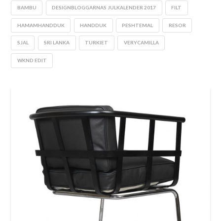
BAMBU
DESIGNBLOGGARNAS JULKALENDER 2017
FILT
HAMAMHANDDUK
HANDDUK
PESHTEMAL
RESOR
SJAL
SRI LANKA
TURKIET
VERYCAMILLA
WKND EDIT