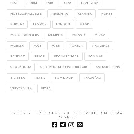
FEST
FORM
FÄRG
GLAS
HANTVERK
HOTELLUPPLEVELSE
INREDNING
KERAMIK
KONST
KUDDAR
LAMPOR
LONDON
MAGIS
MARCEL WANDERS
MEMPHIS
MILANO
MÄSSA
MÖBLER
PARIS
POESI
PORSLIN
PROVENCE
RANDIGT
RESOR
SKÖNA SÄNGAR
SOMMAR
STOCKHOLM
STOCKHOLM FURNITURE FAIR
SVENSKT TENN
TAPETER
TEXTIL
TOM DIXON
TRÄDGÅRD
VERYCAMILLA
VITRA
PORTFOLIO
TEXTPRODUKTION
PR & EVENTS
OM
BLOGG
KONTAKT