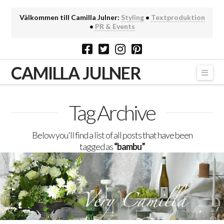
Välkommen till Camilla Julner:
Styling
•
Textproduktion
•
PR & Events
CAMILLA JULNER
Navi
Tag Archive
Below you'll find a list of all posts that have been
tagged as
“bambu”