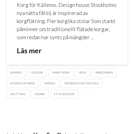
Korg för Källemo. Design house Stockholms
nya nätta fåtölj är inspirerad av
korgflätning. Fler korglika stolar Som starkt
påminner om traditionellt flätade korgar,
som redan har synts på mängder …
Läs mer
BAMBU
DESIGN
HANTVERK
IKEA
INREDNING
KORGFLÄTNING
MÄSSA
MÖBELNYHETER 2016
ROTTING
SKINN
STOCKHOLM