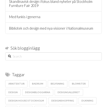
Skandinavisk design i fokus bland nyheter på Stockholm
Furniture Fair 2019
Med funkis i generna
Bibliotek och design med nya visioner i Nationalmuseum
Sök blogginlägg
Search
Taggar
ARKITEKTUR
BADRUM
BELYSNING
BLOMSTER
DESIGN
DESIGNBLOGGARNA
DESIGNGALLERIET
DESIGN HOUSE STOCKHOLM
DESIGNSHOPPING
DUKNING