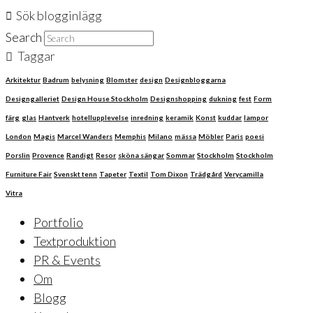
Sök blogginlägg
Search
Taggar
Arkitektur
Badrum
belysning
Blomster
design
Designbloggarna
Designgalleriet
Design House Stockholm
Designshopping
dukning
fest
Form
färg
glas
Hantverk
hotellupplevelse
inredning
keramik
Konst
kuddar
lampor
London
Magis
Marcel Wanders
Memphis
Milano
mässa
Möbler
Paris
poesi
Porslin
Provence
Randigt
Resor
sköna sängar
Sommar
Stockholm
Stockholm
Furniture Fair
Svenskt tenn
Tapeter
Textil
Tom Dixon
Trädgård
Verycamilla
Vitra
Portfolio
Textproduktion
PR & Events
Om
Blogg