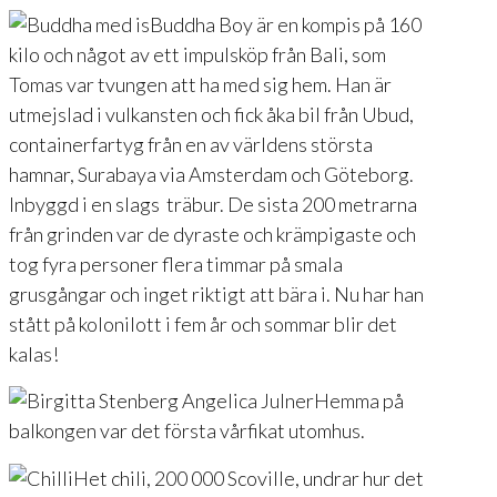
Buddha Boy är en kompis på 160
kilo och något av ett impulsköp från Bali, som
Tomas var tvungen att ha med sig hem. Han är
utmejslad i vulkansten och fick åka bil från Ubud,
containerfartyg från en av världens största
hamnar, Surabaya via Amsterdam och Göteborg.
Inbyggd i en slags träbur. De sista 200 metrarna
från grinden var de dyraste och krämpigaste och
tog fyra personer flera timmar på smala
grusgångar och inget riktigt att bära i. Nu har han
stått på kolonilott i fem år och sommar blir det
kalas!
Hemma på
balkongen var det första vårfikat utomhus.
Het chili, 200 000 Scoville, undrar hur det