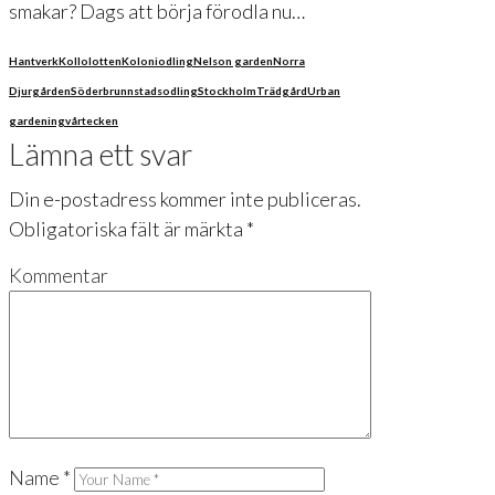
smakar? Dags att börja förodla nu…
Hantverk
Kollolotten
Koloniodling
Nelson garden
Norra
Djurgården
Söderbrunn
stadsodling
Stockholm
Trädgård
Urban
gardening
vårtecken
Lämna ett svar
Din e-postadress kommer inte publiceras.
Obligatoriska fält är märkta
*
Kommentar
Name
*