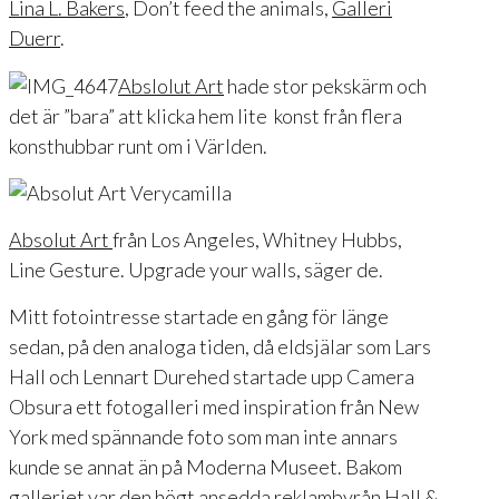
Lina L. Bakers
, Don’t feed the animals,
Galleri
Duerr
.
Abslolut Art
hade stor pekskärm och
det är ”bara” att klicka hem lite konst från flera
konsthubbar runt om i Världen.
Absolut Art
från Los Angeles, Whitney Hubbs,
Line Gesture. Upgrade your walls, säger de.
Mitt fotointresse startade en gång för länge
sedan, på den analoga tiden, då eldsjälar som Lars
Hall och Lennart Durehed startade upp Camera
Obsura ett fotogalleri med inspiration från New
York med spännande foto som man inte annars
kunde se annat än på Moderna Museet. Bakom
galleriet var den högt ansedda reklambyrån Hall &