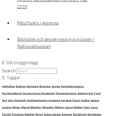
2019
Med funkis i generna
Bibliotek och design med nya visioner i
Nationalmuseum
Sök blogginlägg
Search
Taggar
Arkitektur
Badrum
belysning
Blomster
design
Designbloggarna
Designgalleriet
Design House Stockholm
Designshopping
dukning
fest
Form
färg
glas
Hantverk
hotellupplevelse
inredning
keramik
Konst
kuddar
lampor
London
Magis
Marcel Wanders
Memphis
Milano
mässa
Möbler
Paris
poesi
Porslin
Provence
Randigt
Resor
sköna sängar
Sommar
Stockholm
Stockholm