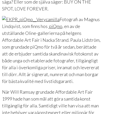
säga? Eller som de själva säger: BUY ON THE
SPOT, LOVE FOREVER.
Fotografi av Magnus
Lindqvist, som finns hos
piQmo,
en av de
utställande Oline-gallerierna på helgens
Affordable Art Fair i Nacka Strand. Paula Lidström,
som grundade piQmo för två år sedan, berättade
att de erbjuder samtida skandinavisk fotokonst av
både unga och etablerade fotografer, tillgängligt
för alla i överkomliga priser, inramat och levererat
till dörr. Allt är signerat, numrerat och man borgar
för bästa kvalité med livstidsgaranti.
När Will Ramsay grundade Affordable Art Fair
1999 hade han som mål att göra samtida konst
tillgänglig för alla. Samtidigt ville han visa att man
inte behöver vara konstexpert eller miljonär för