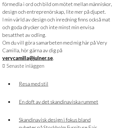
förmedla i ord och bild om mötet mellan människor,
design och entreprenörskap, lite mer på djupet.
I min värld av design och inredning finns också mat
och goda drycker och inte minst min envisa
besatthet av odling.
Om du vill göra samarbeten med mig här på Very
Camilla, hör gärna av dig på
verycamilla@julner.se
.
Senaste inläggen
Resa med stil
En doft av det skandinaviska rummet
Skandinavisk design i fokus bland
nyheter på Stockholm Furniture Fair