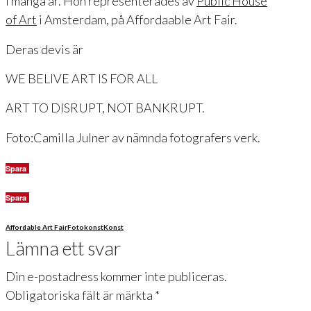
i många år. Hon representerades av
Public House
of Art
i Amsterdam, på Affordaable Art Fair.
Deras devis är
WE BELIVE ART IS FOR ALL
ART TO DISRUPT, NOT BANKRUPT.
Foto:Camilla Julner av nämnda fotografers verk.
Spara
Spara
Affordable Art Fair
Fotokonst
Konst
Lämna ett svar
Din e-postadress kommer inte publiceras.
Obligatoriska fält är märkta
*