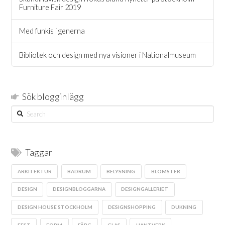
Furniture Fair 2019
Med funkis i generna
Bibliotek och design med nya visioner i Nationalmuseum
Sök blogginlägg
Search
Taggar
ARKITEKTUR
BADRUM
BELYSNING
BLOMSTER
DESIGN
DESIGNBLOGGARNA
DESIGNGALLERIET
DESIGN HOUSE STOCKHOLM
DESIGNSHOPPING
DUKNING
FEST
FORM
FÄRG
GLAS
HANTVERK