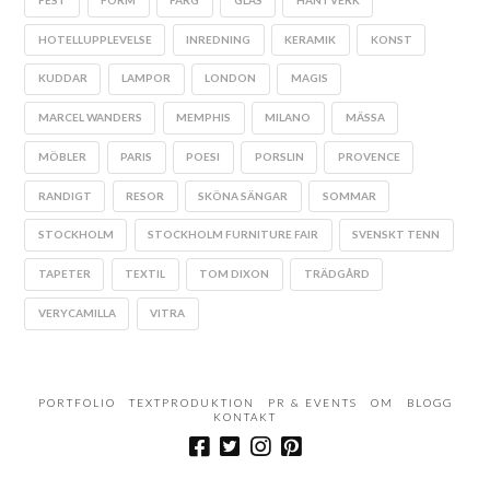
HOTELLUPPLEVELSE
INREDNING
KERAMIK
KONST
KUDDAR
LAMPOR
LONDON
MAGIS
MARCEL WANDERS
MEMPHIS
MILANO
MÄSSA
MÖBLER
PARIS
POESI
PORSLIN
PROVENCE
RANDIGT
RESOR
SKÖNA SÄNGAR
SOMMAR
STOCKHOLM
STOCKHOLM FURNITURE FAIR
SVENSKT TENN
TAPETER
TEXTIL
TOM DIXON
TRÄDGÅRD
VERYCAMILLA
VITRA
PORTFOLIO
TEXTPRODUKTION
PR & EVENTS
OM
BLOGG
KONTAKT