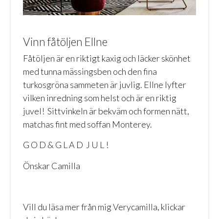
Vinn fåtöljen Ellne
Fåtöljen är en riktigt kaxig och läcker skönhet
med tunna mässingsben och den fina
turkosgröna sammeten är juvlig. Ellne lyfter
vilken inredning som helst och är en riktig
juvel! Sittvinkeln är bekväm och formen nätt,
matchas fint med soffan Monterey.
G O D & G L A D J U L !
Önskar Camilla
Vill du läsa mer från mig
Verycamilla, klickar