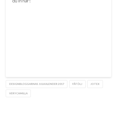
du in här!
DESIGNBLOGGARNAS JULKALENDER 2017
FÅTÖLJ
JOTEX
VERYCAMILLA