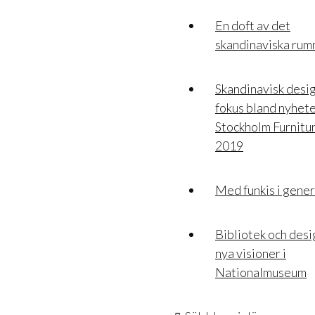
En doft av det
skandinaviska ru
Skandinavisk desig
fokus bland nyhete
Stockholm Furnitur
2019
Med funkis i gene
Bibliotek och des
nya visioner i
Nationalmuseum