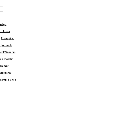
esign
n House
t
Form
färg
g
keramik
cel Wanders
esi
Porslin
ommar
nskt tenn
camilla
Vitra