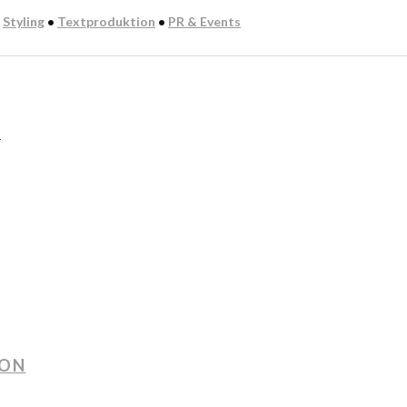
:
Styling
•
Textproduktion
•
PR & Events
n
ION