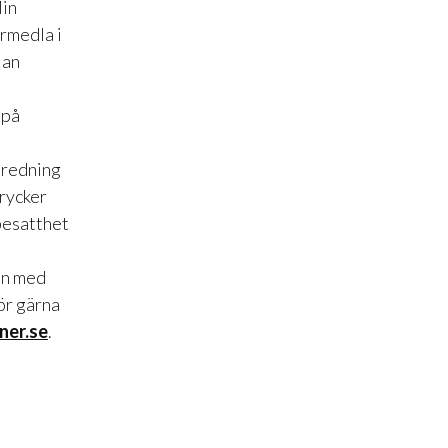
Min
örmedla i
lan
 på
inredning
drycker
besatthet
en med
ör gärna
ner.se
.