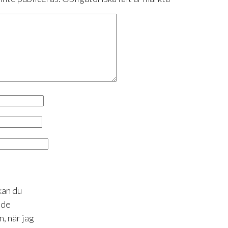
kan du
åde
, när jag