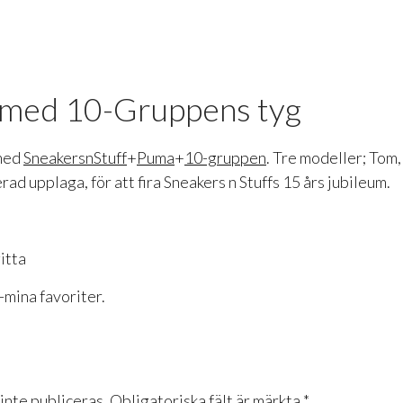
r med 10-Gruppens tyg
med
SneakersnStuff
+
Puma
+
10-gruppen
. Tre modeller; Tom,
erad upplaga, för att fira Sneakers n Stuffs 15 års jubileum.
itta
-mina favoriter.
nte publiceras.
Obligatoriska fält är märkta
*