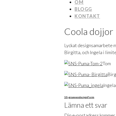
OM
BLOGG
KONTAKT
Coola dojjo
Lyckat designsamarbete 
Birgitta, och Ingela i limit
Tom
Birg
Ingela
10-gruppen
design
Form
Lämna ett svar
Din e-postadress kommer i