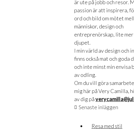
är ute på jobb och resor. 
passion är att inspirera, f
ord och bild om mötet mel
människor, design och
entreprenörskap, lite mer
djupet.
I min värld av design och 
finns också mat och goda 
och inte minst min envisa 
av odling.
Om du vill göra samarbet
mig här på Very Camilla, h
av dig på
verycamilla@jul
Senaste inläggen
Resa med stil