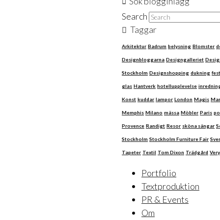
Sök blogginlägg
Search
Taggar
Arkitektur
Badrum
belysning
Blomster
d
Designbloggarna
Designgalleriet
Desig
Stockholm
Designshopping
dukning
fes
glas
Hantverk
hotellupplevelse
inrednin
Konst
kuddar
lampor
London
Magis
Mar
Memphis
Milano
mässa
Möbler
Paris
po
Provence
Randigt
Resor
sköna sängar
S
Stockholm
Stockholm Furniture Fair
Sve
Tapeter
Textil
Tom Dixon
Trädgård
Very
Portfolio
Textproduktion
PR & Events
Om