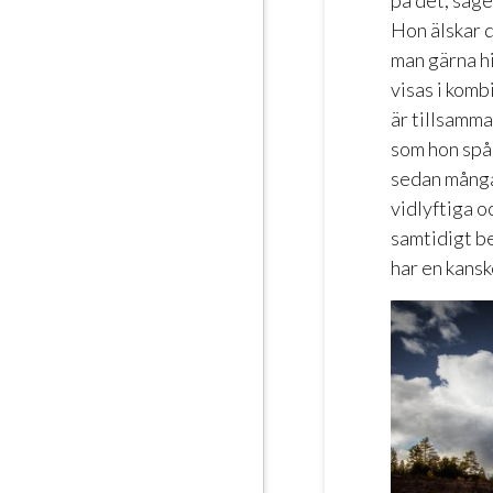
på det, säge
Hon älskar 
man gärna hi
visas i kom
är tillsamm
som hon spå
sedan många 
vidlyftiga o
samtidigt b
har en kansk