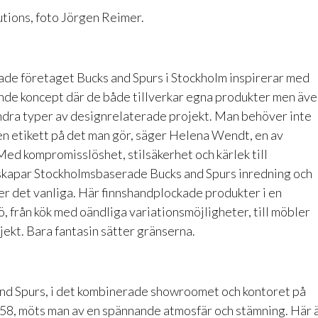
utions, foto Jörgen Reimer.
ade företaget
Bucks and Spurs
i Stockholm inspirerar med
ande koncept där de både tillverkar egna produkter men äv
dra typer av designrelaterade projekt. Man behöver inte
 en etikett på det man gör, säger Helena Wendt, en av
ed kompromisslöshet, stilsäkerhet och kärlek till
skapar Stockholmsbaserade Bucks and Spurs inredning och
er det vanliga. Här finnshandplockade produkter i en
, från kök med oändliga variationsmöjligheter, till möbler
jekt. Bara fantasin sätter gränserna.
nd Spurs, i det kombinerade showroomet och kontoret på
58, möts man av en spännande atmosfär och stämning. Här 