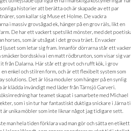
get utmejslade djurfigurerna i mänskliga kostymeringar ha
rsonliga historier att berätta och är skapade av ett par
stnärer, som kallar sig Muse et Holme. De vackra
na i massiv grovsågad ek, hänger på en grov räls, likt en
arm. De har ett vackert spetslikt mönster, med det poetisk
n horses, som är utsågat i det grova träet. En vacker
 ljuset som letar sig fram. Innanför dörrarna står ett vacke
smäcker bordsskiva i en matt rödbrunton, som visar sig va
it från Dalarna. Här står ett grovt och rufft kök, i grov
i en enkel och stilren form, och är ett flexibelt system som
ay solutions. Det är lösa moduler som hänger på en synlig
a är klädda invändigt med läder från Tärnsjö Garveri.
köksinredning har teamet skapat i samarbete med Michael
kter, som i sin tur har fantastiskt duktiga snickare i Järna ti
et är unika möbler som inte liknar något jag tidigare sett.
te man hela tiden förklara vad man gör och sätta en etikett