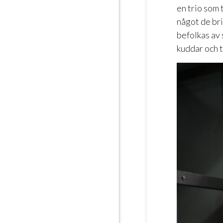
en trio som 
något de br
befolkas av 
kuddar och t