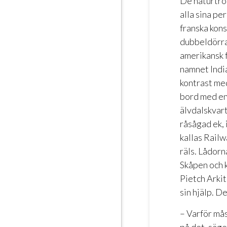
De naturtro
alla sina pe
franska kon
dubbeldörrar
amerikansk f
namnet India
kontrast med
bord med en 
älvdalskvart
råsågad ek, 
kallas Railw
räls. Lådorn
Skåpen och 
Pietch Arkite
sin hjälp. D
– Varför mås