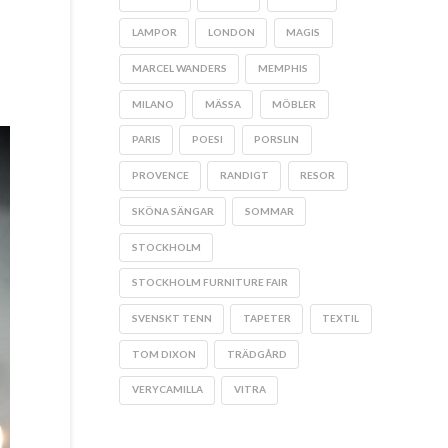
LAMPOR
LONDON
MAGIS
MARCEL WANDERS
MEMPHIS
MILANO
MÄSSA
MÖBLER
PARIS
POESI
PORSLIN
PROVENCE
RANDIGT
RESOR
SKÖNA SÄNGAR
SOMMAR
STOCKHOLM
STOCKHOLM FURNITURE FAIR
SVENSKT TENN
TAPETER
TEXTIL
TOM DIXON
TRÄDGÅRD
VERYCAMILLA
VITRA