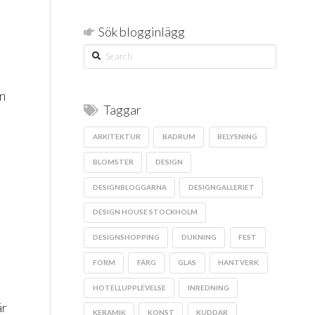
Sök blogginlägg
Search
en
Taggar
ARKITEKTUR
BADRUM
BELYSNING
BLOMSTER
DESIGN
DESIGNBLOGGARNA
DESIGNGALLERIET
DESIGN HOUSE STOCKHOLM
DESIGNSHOPPING
DUKNING
FEST
FORM
FÄRG
GLAS
HANTVERK
HOTELLUPPLEVELSE
INREDNING
är
KERAMIK
KONST
KUDDAR