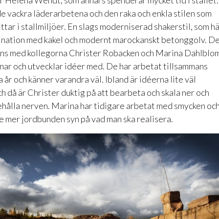
r Helena Wendt, som annars spenderar mycket tid i stallet.
de vackra läderarbetena och den raka och enkla stilen som
ttar i stallmiljöer. En slags moderniserad shakerstil, som h
bination med kakel och modernt marockanskt betonggolv. D
ans med kollegorna Christer Robacken och Marina Dahlblo
nar och utvecklar idéer med. De har arbetat tillsammans
år och känner varandra väl. Ibland är idéerna lite väl
ch då är Christer duktig på att bearbeta och skala ner och
ehålla nerven. Marina har tidigare arbetat med smycken oc
e mer jordbunden syn på vad man ska realisera.