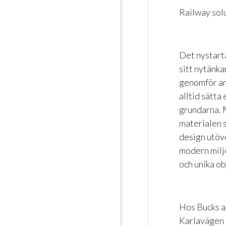
Railway sol
Det nystart
sitt nytänk
genomför an
alltid sätta
grundarna. M
materialen 
design utöv
modern miljö
och unika ob
Hos Bucks a
Karlavägen 