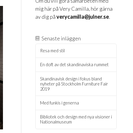
Om du vill göra samarbeten med
mig här på Very Camilla, hör gärna
av dig på
verycamilla@julner.se
.
Senaste inläggen
Resa med stil
En doft av det skandinaviska rummet
Skandinavisk design i fokus bland
nyheter på Stockholm Furniture Fair
2019
Med funkis i generna
Bibliotek och design med nya visioner i
Nationalmuseum