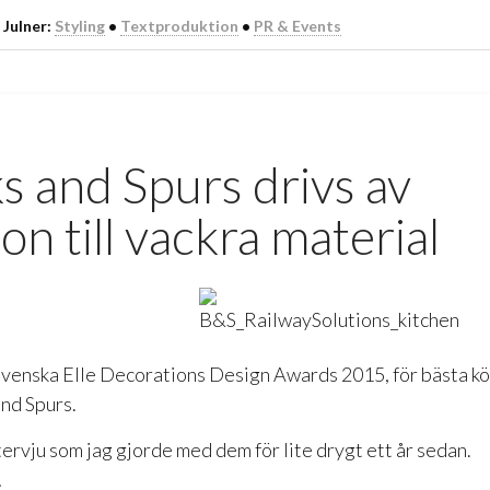
 Julner:
Styling
•
Textproduktion
•
PR & Events
s and Spurs drivs av
on till vackra material
Svenska Elle Decorations Design Awards 2015, för bästa k
and Spurs.
tervju som jag gjorde med dem för lite drygt ett år sedan.
!