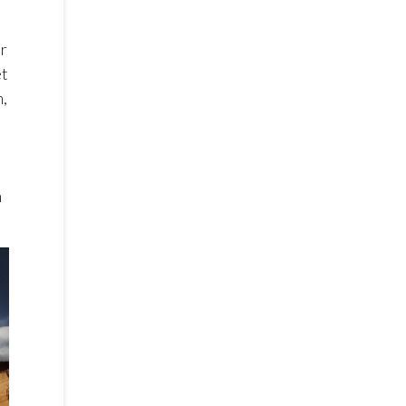
är
et
m,
h