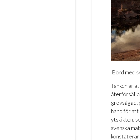
Bord med sv
Tanken är at
återförsälja
grovsågad, 
hand för att
ytskikten, s
svenska mate
konstaterar 