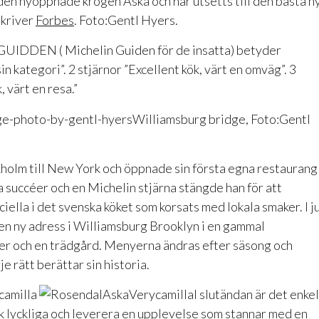
 den nyöppnade krogen Aska och har utsetts till den bästa n
skriver
Forbes
. Foto:Gentl Hyers.
 i GUIDDEN ( Michelin Guiden för de insatta) betyder
in kategori”. 2 stjärnor ”Excellent kök, värt en omväg”. 3
, värt en resa.”
Williamsburg bridge, Foto:Gentl
kholm till New York och öppnade sin första egna restaurang 
 succéer och en Michelin stjärna stängde han för att
iella i det svenska köket som korsats med lokala smaker. I ju
en ny adress i Williamsburg Brooklyn i en gammal
ser och en trädgård. Menyerna ändras efter säsong och
je rätt berättar sin historia.
I slutändan är det enkel
lk lyckliga och leverera en upplevelse som stannar med en