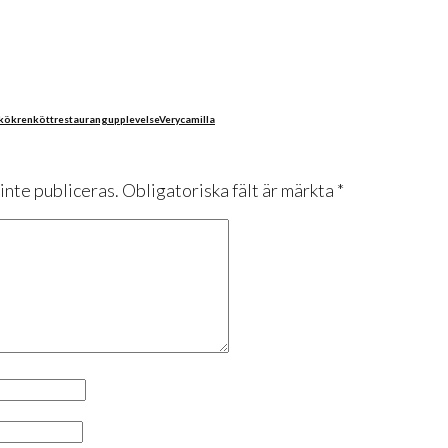
 kök
renkött
restaurangupplevelse
Verycamilla
nte publiceras.
Obligatoriska fält är märkta
*