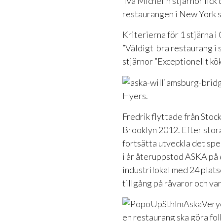
Två Michelin stjärnor fick
restaurangen i New York 
Kriterierna för 1 stjärna
”Väldigt bra restaurang i s
stjärnor ”Exceptionellt kök
Hyers.
Fredrik flyttade från Stoc
Brooklyn 2012. Efter stora
fortsätta utveckla det spec
i år återuppstod ASKA på 
industrilokal med 24 plat
tillgång på råvaror och var
en restaurang ska göra fo