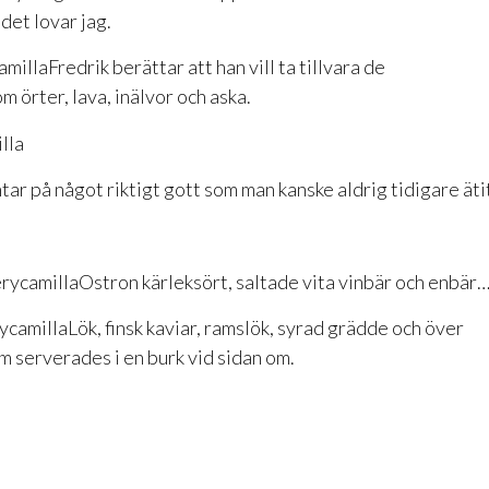
det lovar jag.
Fredrik berättar att han vill ta tillvara de
 örter, lava, inälvor och aska.
r på något riktigt gott som man kanske aldrig tidigare äti
Ostron kärleksört, saltade vita vinbär och enbär…
Lök, finsk kaviar, ramslök, syrad grädde och över
om serverades i en burk vid sidan om.