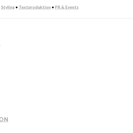
:
Styling
•
Textproduktion
•
PR & Events
n
ION