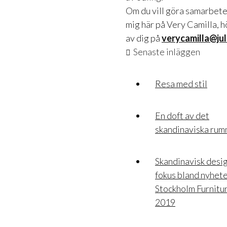
Om du vill göra samarbet
mig här på Very Camilla, h
av dig på
verycamilla@jul
Senaste inläggen
Resa med stil
En doft av det
skandinaviska ru
Skandinavisk desig
fokus bland nyhete
Stockholm Furnitur
2019