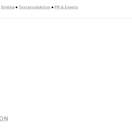
:
Styling
•
Textproduktion
•
PR & Events
n
ION