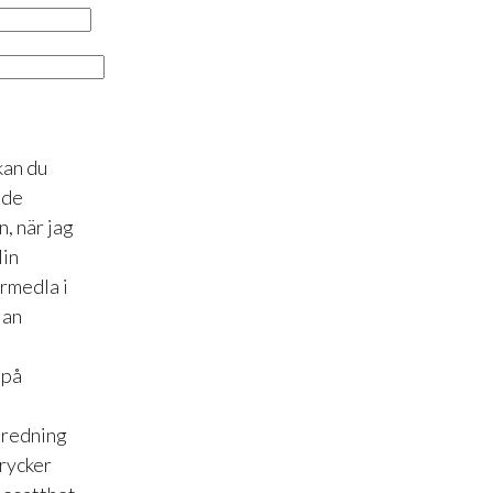
kan du
åde
, när jag
Min
örmedla i
lan
 på
inredning
drycker