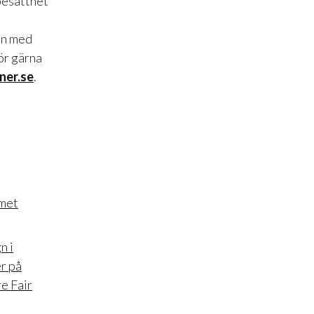
besatthet
en med
ör gärna
ner.se
.
mmet
n i
r på
e Fair