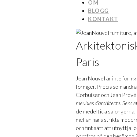
OM
BLOGG
KONTAKT
Arkitektonis
Paris
Jean Nouvel är inte formgi
formger. Precis som andra
Corbuiser och Jean Prové,
meubles d’architecte. Sens e
de medeltida salongerna,
mellan hans strikta mode
och fint sätt att utnyttja 
parafras på den berömda B