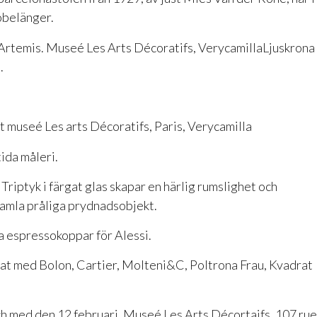
obelänger.
Ljuskrona 
.
da måleri.
Triptyk i färgat glas skapar en härlig rumslighet och
amla pråliga prydnadsobjekt.
 espressokoppar för Alessi.
at med Bolon, Cartier, Molteni&C, Poltrona Frau, Kvadrat
och med den 12 februari. Museé Les Arts Décortaifs, 107 rue