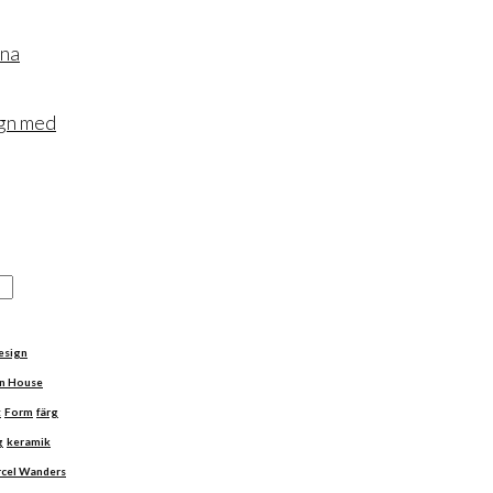
rna
ign med
esign
n House
t
Form
färg
g
keramik
cel Wanders