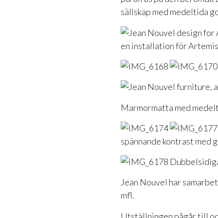
sällskap med medeltida g
en installation för Artemis
Marmormatta med medelti
spännande kontrast med g
Dubbelsidiga
Jean Nouvel har samarbet
mfl.
Utställningen pågår till 