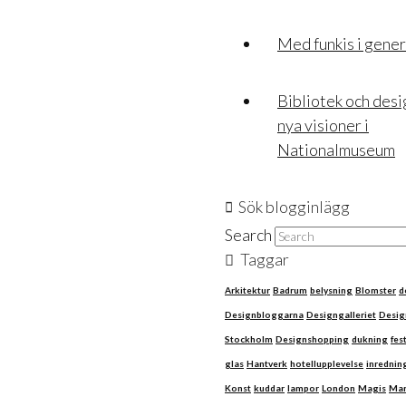
Med funkis i gene
Bibliotek och des
nya visioner i
Nationalmuseum
Sök blogginlägg
Search
Taggar
Arkitektur
Badrum
belysning
Blomster
d
Designbloggarna
Designgalleriet
Desig
Stockholm
Designshopping
dukning
fes
glas
Hantverk
hotellupplevelse
inrednin
Konst
kuddar
lampor
London
Magis
Mar