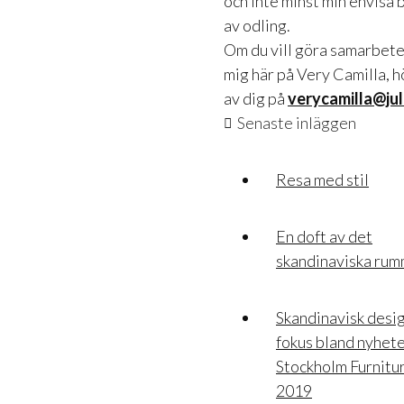
och inte minst min envisa 
av odling.
Om du vill göra samarbet
mig här på Very Camilla, h
av dig på
verycamilla@jul
Senaste inläggen
Resa med stil
En doft av det
skandinaviska ru
Skandinavisk desig
fokus bland nyhete
Stockholm Furnitur
2019