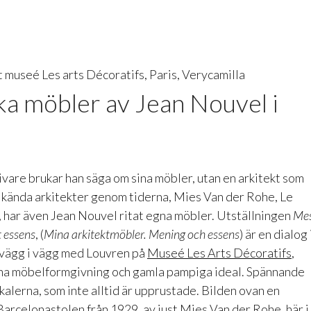
ka möbler av Jean Nouvel i
vare brukar han säga om sina möbler, utan en arkitekt som
 kända arkitekter genom tiderna, Mies Van der Rohe, Le
 har även Jean Nouvel ritat egna möbler. Utställningen
Me
t essens
, (
Mina arkitektmöbler. Mening och essens
) är en dialog 
 vägg i vägg med Louvren på
Museé Les Arts Décoratifs
,
rna möbelformgivning och gamla pampiga ideal. Spännande
lokalerna, som inte alltid är upprustade. Bilden ovan en
arcelonastolen från 1929, av just Mies Van der Rohe, här i