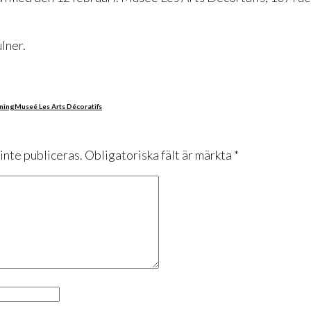
lner.
ning
Museé Les Arts Décoratifs
nte publiceras.
Obligatoriska fält är märkta
*