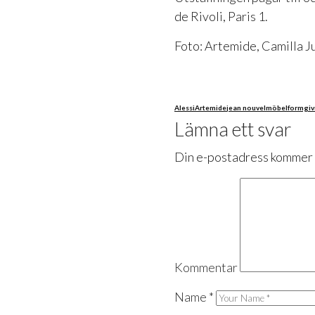
de Rivoli, Paris 1.
Foto: Artemide, Camilla Ju
Alessi
Artemide
jean nouvel
möbelformgiv
Lämna ett svar
Din e-postadress kommer i
Kommentar
Name
*