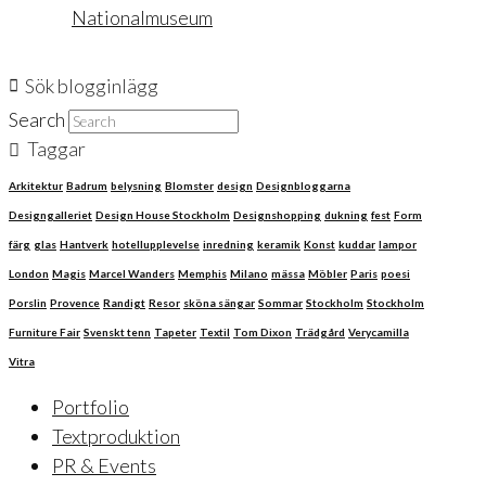
Nationalmuseum
Sök blogginlägg
Search
Taggar
Arkitektur
Badrum
belysning
Blomster
design
Designbloggarna
Designgalleriet
Design House Stockholm
Designshopping
dukning
fest
Form
färg
glas
Hantverk
hotellupplevelse
inredning
keramik
Konst
kuddar
lampor
London
Magis
Marcel Wanders
Memphis
Milano
mässa
Möbler
Paris
poesi
Porslin
Provence
Randigt
Resor
sköna sängar
Sommar
Stockholm
Stockholm
Furniture Fair
Svenskt tenn
Tapeter
Textil
Tom Dixon
Trädgård
Verycamilla
Vitra
Portfolio
Textproduktion
PR & Events