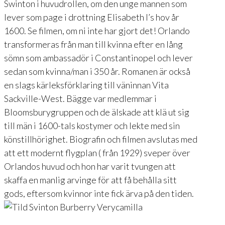
Swinton i huvudrollen, om den unge mannen som
lever som page i drottning Elisabeth I’s hov år
1600. Se filmen, om ni inte har gjort det! Orlando
transformeras från man till kvinna efter en lång
sömn som ambassadör i Constantinopel och lever
sedan som kvinna/man i 350 år. Romanen är också
en slags kärleksförklaring till väninnan Vita
Sackville-West. Bägge var medlemmar i
Bloomsburygruppen och de älskade att klä ut sig
till män i 1600-tals kostymer och lekte med sin
könstillhörighet. Biografin och filmen avslutas med
att ett modernt flygplan ( från 1929) sveper över
Orlandos huvud och hon har varit tvungen att
skaffa en manlig arvinge för att få behålla sitt
gods, eftersom kvinnor inte fick ärva på den tiden.