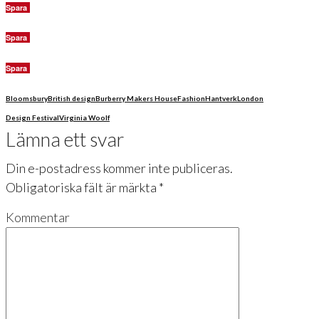
Spara
Spara
Spara
Bloomsbury
British design
Burberry Makers House
Fashion
Hantverk
London
Design Festival
Virginia Woolf
Lämna ett svar
Din e-postadress kommer inte publiceras.
Obligatoriska fält är märkta
*
Kommentar